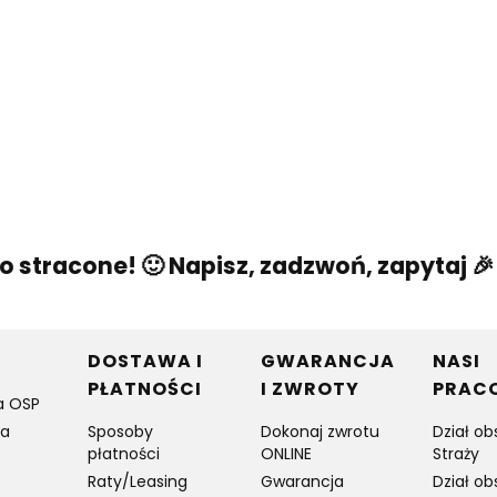
stracone! 🙂 Napisz, zadzwoń, zapytaj 🎉
w stopce
DOSTAWA I
GWARANCJA
NASI
PŁATNOŚCI
I ZWROTY
PRAC
a OSP
ia
Sposoby
Dokonaj zwrotu
Dział ob
płatności
ONLINE
Straży
Raty/Leasing
Gwarancja
Dział ob