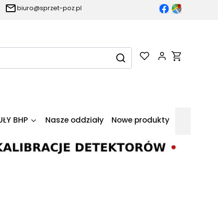
biuro@sprzet-poz.pl
Produkty w k
Wyczyść
Szukaj
UŁY BHP
Nasze oddziały
Nowe produkty