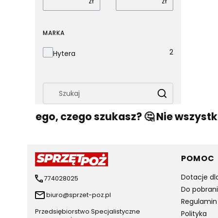
zł
zł
MARKA
Marka
2
Hytera
Wyczyść
Szukaj
leźć tego, czego szukasz? 🤔 Nie wszystko 
Linki 
POMOC
Dotacje dl
774028025
Do pobran
biuro@sprzet-poz.pl
Regulamin
Przedsiębiorstwo Specjalistyczne
Polityka