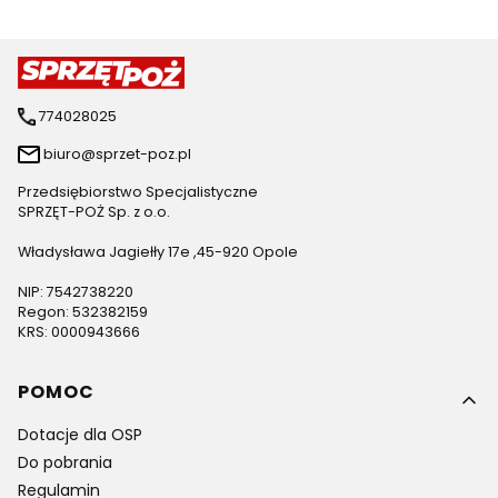
774028025
biuro@sprzet-poz.pl
Przedsiębiorstwo Specjalistyczne
SPRZĘT-POŻ Sp. z o.o.
Władysława Jagiełły 17e ,45-920 Opole
NIP: 7542738220
Regon: 532382159
KRS: 0000943666
Linki w stopce
POMOC
Dotacje dla OSP
Do pobrania
Regulamin