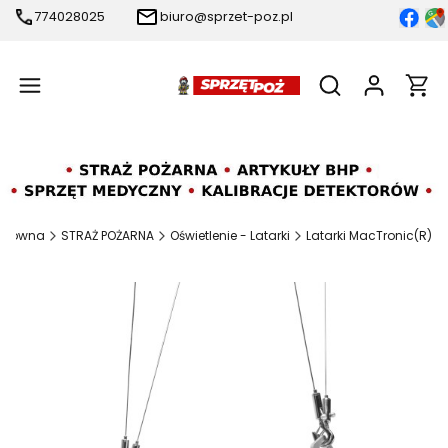
774028025
biuro@sprzet-poz.pl
Produ
Otwórz wyszukiw
 główna
STRAŻ POŻARNA
Oświetlenie - Latarki
Latarki MacTronic(R)