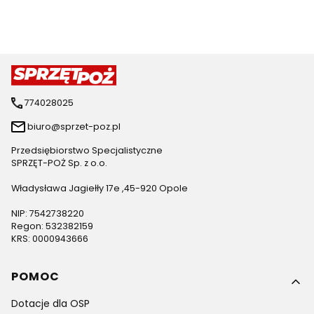
774028025
biuro@sprzet-poz.pl
Przedsiębiorstwo Specjalistyczne
SPRZĘT-POŻ Sp. z o.o.
Władysława Jagiełły 17e ,45-920 Opole
NIP: 7542738220
Regon: 532382159
KRS: 0000943666
Linki w stopce
POMOC
Dotacje dla OSP