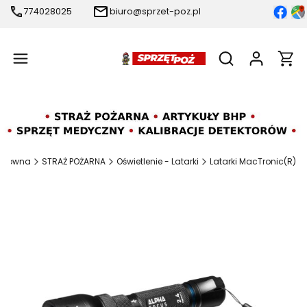
774028025
biuro@sprzet-poz.pl
Produ
Otwórz wyszukiw
 główna
STRAŻ POŻARNA
Oświetlenie - Latarki
Latarki MacTronic(R)