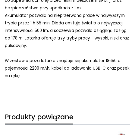
co zapewnia ochronę przed lekkim deszczem (IPX4), oraz
bezpieczeństwo przy upadkach z 1 m.
Akumulator pozwala na nieprzerwana prace w najwyższym
trybie przez 1 h 55 min. Dioda emituje światło o najwyższej
intensywności 500 lm, a soczewka pozwala osiągnąć zasięg
do 178 m. Latarka oferuje trzy tryby pracy - wysoki, niski oraz
pulsacyjny.
W zestawie poza latarka znajduje się akumulator 18650 o
pojemności 2200 mAh, kabel do ładowania USB-C oraz pasek
na rękę.
Produkty powiązane