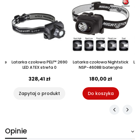
 Eye
Latarka czołowa PELI™ 2690
Latarka czołowa Nightstick
Lat
LED ATEX strefa 0
NSP-4608B bateryjna
328,41 zł
180,00 zł
Zapytaj o produkt
Do koszyka
Opinie