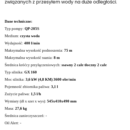
związanych z przesyłem wody na duże odległości.
Dane techniczne:
Typ pompy:
QP-205S
Medium:
czysta woda
Wydajność:
400 l/min
Maksymalna wysokość podnoszenia:
75 m
Maksymalna wysokość ssania:
8 m
Średnica króćcy przyłączeniowych:
ssawny 2 cale tłoczny 2 cale
Typ silnika:
GX 160
Moc silnika:
3,6 kW (4,8 KM) 3600 obr/min
Pojemność zbiornika paliwa:
3,1 l
Zużycie paliwa:
1,5 l/h
Wymiary (dł x szer x wys):
545x410x490 mm
Masa:
27,6 kg
Średnica zanieczyszczeń:
-
Oil Alert:
-