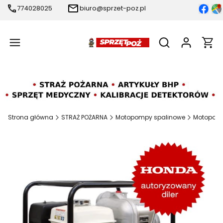
774028025
biuro@sprzet-poz.pl
Produ
Otwórz wyszukiw
Strona główna
STRAŻ POŻARNA
Motopompy spalinowe
Motopom