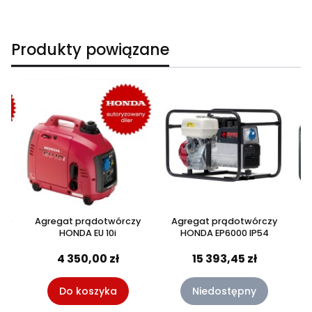
Produkty powiązane
 20
Agregat prądotwórczy
Agregat prądotwórczy
HONDA EU 10i
HONDA EP6000 IP54
4 350,00 zł
15 393,45 zł
Do koszyka
Niedostępny