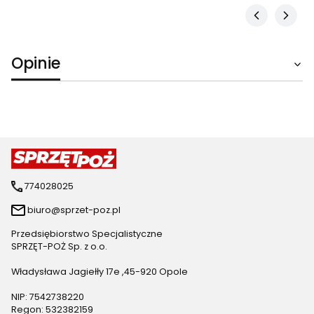
Opinie
774028025
biuro@sprzet-poz.pl
Przedsiębiorstwo Specjalistyczne
SPRZĘT-POŻ Sp. z o.o.
Władysława Jagiełły 17e ,45-920 Opole
NIP: 7542738220
Regon: 532382159