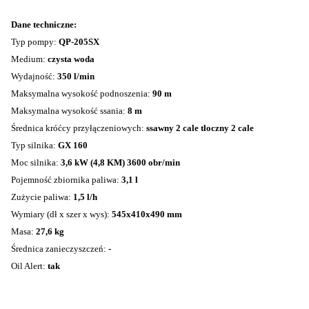
Dane techniczne:
Typ pompy:
QP-205SX
Medium:
czysta woda
Wydajność:
350 l/min
Maksymalna wysokość podnoszenia:
90 m
Maksymalna wysokość ssania:
8 m
Średnica króćcy przyłączeniowych:
ssawny 2 cale tłoczny 2 cale
Typ silnika:
GX 160
Moc silnika:
3,6 kW (4,8 KM) 3600 obr/min
Pojemność zbiornika paliwa:
3,1 l
Zużycie paliwa:
1,5 l/h
Wymiary (dł x szer x wys):
545x410x490 mm
Masa:
27,6 kg
Średnica zanieczyszczeń:
-
Oil Alert:
tak