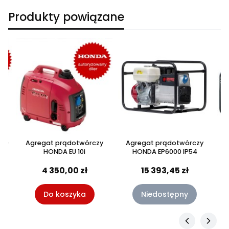
Produkty powiązane
 20
Agregat prądotwórczy
Agregat prądotwórczy
HONDA EU 10i
HONDA EP6000 IP54
4 350,00 zł
15 393,45 zł
Do koszyka
Niedostępny