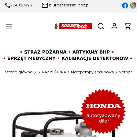
774028025
biuro@sprzet-poz.pl
Produ
Otwórz wyszukiw
Strona główna
STRAŻ POŻARNA
Motopompy spalinowe
Motopom