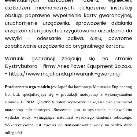
ewentualnych uszkodzeń lakieru, wgnieceń,
uszkodzeń mechanicznych, dołączenie instrukcji
obsługi, poprawne wypełnienie karty gwarancyjnej,
uruchomienie urządzenia, sprawdzenie działania
urządzeń sterujących, przygotowanie urządzenia do
wysyłki - odessanie paliwa, oleju, powrotne
zapakowanie urządzenia do oryginalnego kartonu.
Warunki gwarancji znajdują się na stronie
Dystrybutora - firmy Aries Power Equipment Sp.zo.o.
- https://www.mojahonda.pl/warunki-gwarancji
Producentem tego modelu
jest Japońska korporacja Matsusaka Engineering
Co. Ltd. specjalizująca się w produkcji motopomp z wykorzystaniem
silników HONDA. QP-205SX potrafi wytworzyć najwyższe ciśnienie wśród
motopomp ciśnieniowych. Stosowana jest w systemach o niewielkim
wydatku wody, wymagające natomiast wysokiego ciśnienia roboczego.
Wykorzystywana jest również do transportowania wody na bardzo duże
odległości.