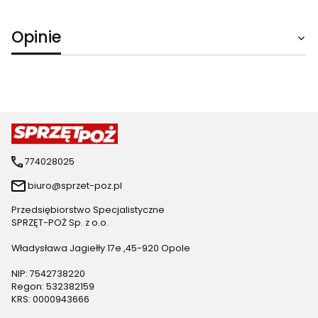
Opinie
774028025
biuro@sprzet-poz.pl
Przedsiębiorstwo Specjalistyczne
SPRZĘT-POŻ Sp. z o.o.
Władysława Jagiełły 17e ,45-920 Opole
NIP: 7542738220
Regon: 532382159
KRS: 0000943666