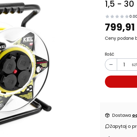
1,5 - 30
0.0
Prz
799,91 
Ceny podane b
Ilość
szt
Dostawa
od
Zapytaj o p