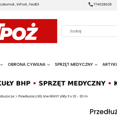
czkomat , InPost , FedEX
774028025
OBRONA CYWILNA
SPRZĘT MEDYCZNY
ARTYK
edłużacze
Przedłużacz KEL line HEAVY żółty 3 x 1,5 - 30 m
Przedłuż