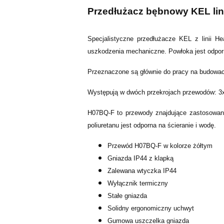
Przedłużacz bębnowy KEL lin
Specjalistyczne przedłużacze KEL z linii H
uszkodzenia mechaniczne. Powłoka jest odpor
Przeznaczone są głównie do pracy na budowac
Występują w dwóch przekrojach przewodów: 
H07BQ-F to przewody znajdujące zastosowani
poliuretanu jest odporna na ścieranie i wodę.
Przewód H07BQ-F w kolorze żółtym
Gniazda IP44 z klapką
Zalewana wtyczka IP44
Wyłącznik termiczny
Stałe gniazda
Solidny ergonomiczny uchwyt
Gumowa uszczelka gniazda