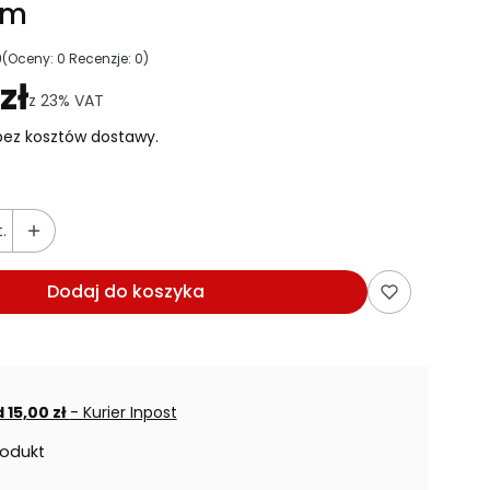
 m
0
(Oceny: 0 Recenzje: 0)
ejdź do sekcji Opinie
zł
z
23%
VAT
ez kosztów dostawy.
.
Dodaj do koszyka
 15,00 zł
- Kurier Inpost
rodukt