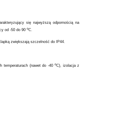
arakteryzujący się najwyższą odpornością na
o
cy od -50 do 90
C.
lapką zwiększają szczelność do IP44.
o
ch temperaturach (nawet do -40
C), izolacja z