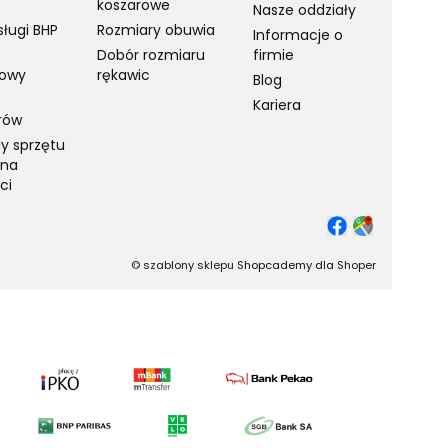
koszarowe
Nasze oddziały
sługi BHP
Rozmiary obuwia
Informacje o
Dobór rozmiaru
firmie
towy
rękawic
Blog
Kariera
rów
y sprzętu
 na
ci
©
szablony sklepu
Shopcademy dla
Shoper