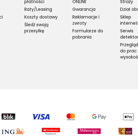
płatności
ONLINE
Straży
Raty/Leasing
Gwarancja
Dział ob
ci
Koszty dostawy
Reklamacje i
Sklep
zwroty
interne
j
Śledź swoją
przesyłkę
Formularze do
Serwis
pobrania
detekto
Przegląd
do prac
wysokoś