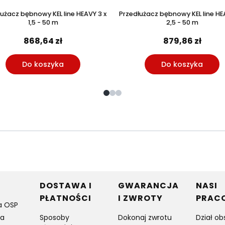
użacz bębnowy KEL line HEAVY 3 x
Przedłużacz bębnowy KEL line HE
1,5 - 50 m
2,5 - 50 m
868,64 zł
879,86 zł
Do koszyka
Do koszyka
w stopce
DOSTAWA I
GWARANCJA
NASI
PŁATNOŚCI
I ZWROTY
PRAC
a OSP
ia
Sposoby
Dokonaj zwrotu
Dział ob