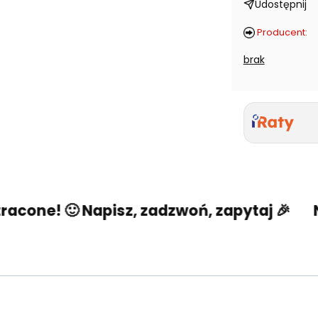
Udostępnij
Producent:
brak
one! 🙂 Napisz, zadzwoń, zapytaj 🎉
Nie 