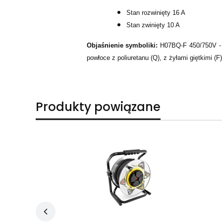
Stan rozwinięty 16 A
Stan zwinięty 10 A
Objaśnienie symboliki:
H07BQ-F 450/750V - p
powłoce z poliuretanu (Q), z żyłami giętkimi (F)
Produkty powiązane