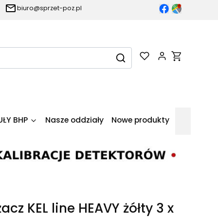
biuro@sprzet-poz.pl
Produkty w k
Wyczyść
Szukaj
UŁY BHP
Nasze oddziały
Nowe produkty
acz KEL line HEAVY żółty 3 x