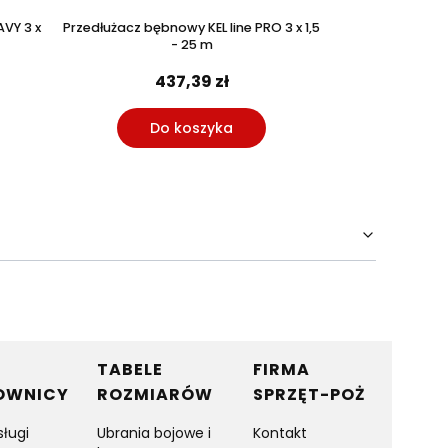
AVY 3 x
Przedłużacz bębnowy KEL line PRO 3 x 1,5
Przedłużacz bębn
- 25 m
437,39 zł
26
Do koszyka
Do
TABELE
FIRMA
OWNICY
ROZMIARÓW
SPRZĘT-POŻ
sługi
Ubrania bojowe i
Kontakt