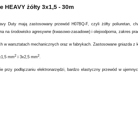
e HEAVY żółty 3x1,5 - 30m
eavy Duty mają zastosowany przewód H07BQ-F, czyli żółty poliuretan, ch
na na środowisko agresywne (kwasowo-zasadowe) i olejoodporna, zakres pra
h w warsztatach mechanicznych oraz w fabrykach. Zastosowane gniazda z k
2
2
3x1,5 mm
i 3x2,5 mm
.
e przy podłączaniu elektronarzędzi, bardzo elastyczny przewód w ujemny