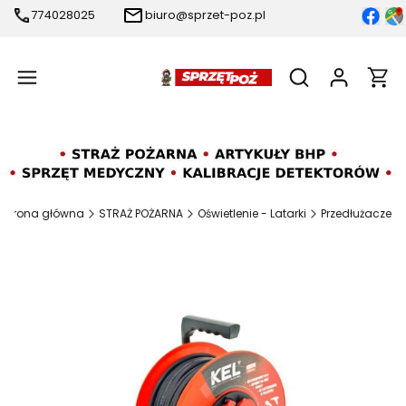
774028025
biuro@sprzet-poz.pl
Produ
Otwórz wyszukiw
Strona główna
STRAŻ POŻARNA
Oświetlenie - Latarki
Przedłużacze