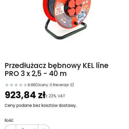
Przedłużacz bębnowy KEL line
PRO 3 x 2,5 - 40 m
0.00
(Oceny: 0 Recenzje: 0)
Przejdź do sekcji Opinie
923,84 zł
z
23%
VAT
Ceny podane bez kosztów dostawy.
Ilość