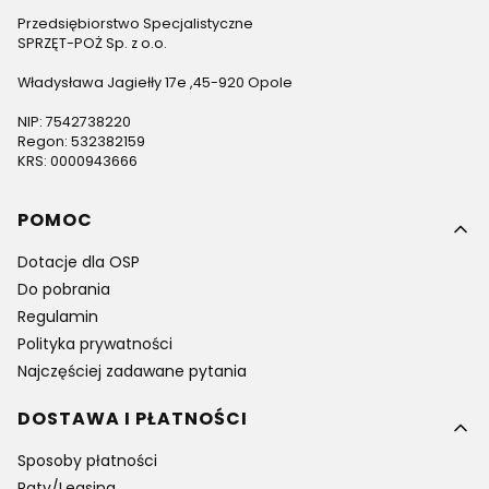
Przedsiębiorstwo Specjalistyczne
SPRZĘT-POŻ Sp. z o.o.
Władysława Jagiełły 17e ,45-920 Opole
NIP: 7542738220
Regon: 532382159
KRS: 0000943666
Linki w stopce
POMOC
Dotacje dla OSP
Do pobrania
Regulamin
Polityka prywatności
Najczęściej zadawane pytania
DOSTAWA I PŁATNOŚCI
Sposoby płatności
Raty/Leasing