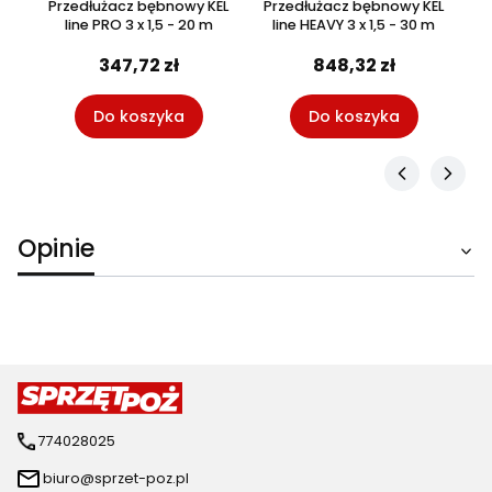
EL
Przedłużacz bębnowy KEL
Przedłużacz bębnowy KEL
P
line PRO 3 x 1,5 - 20 m
line HEAVY 3 x 1,5 - 30 m
347,72 zł
848,32 zł
Do koszyka
Do koszyka
Opinie
774028025
biuro@sprzet-poz.pl