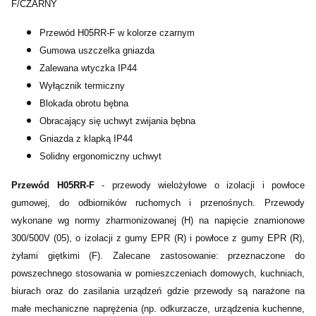
F/CZARNY
Przewód H05RR-F w kolorze czarnym
Gumowa uszczelka gniazda
Zalewana wtyczka IP44
Wyłącznik termiczny
Blokada obrotu bębna
Obracający się uchwyt zwijania bębna
Gniazda z klapką IP44
Solidny ergonomiczny uchwyt
Przewód H05RR-F
- przewody wielożyłowe o izolacji i powłoce
gumowej, do odbiorników ruchomych i przenośnych. Przewody
wykonane wg normy zharmonizowanej (H) na napięcie znamionowe
300/500V (05), o izolacji z gumy EPR (R) i powłoce z gumy EPR (R),
żyłami giętkimi (F). Zalecane zastosowanie: przeznaczone do
powszechnego stosowania w pomieszczeniach domowych, kuchniach,
biurach oraz do zasilania urządzeń gdzie przewody są narażone na
małe mechaniczne naprężenia (np. odkurzacze, urządzenia kuchenne,