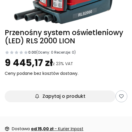
Przenośny system oświetleniowy
(LED) RLS 2000 LION
0.00
(Oceny: 0 Recenzje: 0)
Przejdź do sekcji Opinie
9 445,17 zł
z
23%
VAT
Ceny podane bez kosztów dostawy.
Zapytaj o produkt
Dostawa
od 15,00 zł
- Kurier Inpost