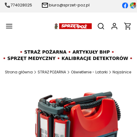
774028025
biuro@sprzet-poz.pl
Produ
Otwórz wyszukiw
Strona główna
STRAŻ POŻARNA
Oświetlenie - Latarki
Najaśnice