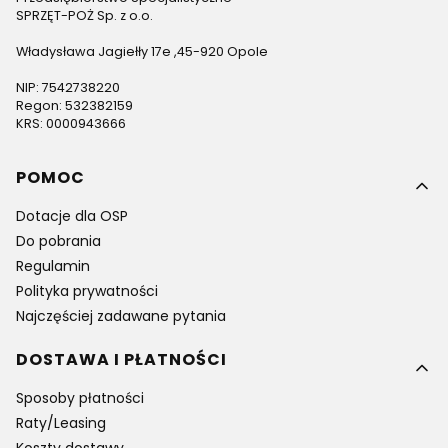
SPRZĘT-POŻ Sp. z o.o.
Władysława Jagiełły 17e ,45-920 Opole
NIP: 7542738220
Regon: 532382159
KRS: 0000943666
Linki w stopce
POMOC
Dotacje dla OSP
Do pobrania
Regulamin
Polityka prywatności
Najczęściej zadawane pytania
DOSTAWA I PŁATNOŚCI
Sposoby płatności
Raty/Leasing