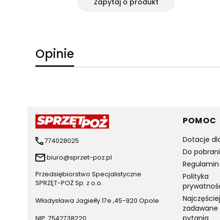
ępny
Zapytaj o produkt
Opinie
Linki 
POMOC
Dotacje dl
774028025
Do pobran
biuro@sprzet-poz.pl
Regulamin
Przedsiębiorstwo Specjalistyczne
Polityka
SPRZĘT-POŻ Sp. z o.o.
prywatnoś
Najczęście
Władysława Jagiełły 17e ,45-920 Opole
zadawane
pytania
NIP: 7542738220