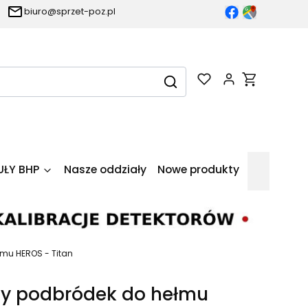
biuro@sprzet-poz.pl
Produkty w k
Wyczyść
Szukaj
UŁY BHP
Nasze oddziały
Nowe produkty
mu HEROS - Titan
ny podbródek do hełmu