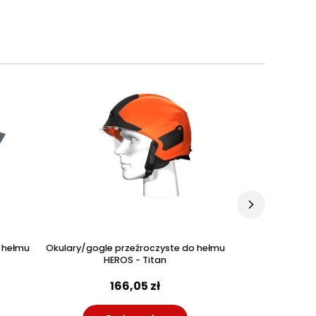
 hełmu
Okulary/gogle przeźroczyste do hełmu
Latarka nahełm
HEROS - Titan
Ro
166,05 zł
4