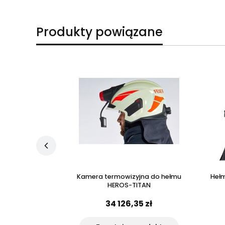
Produkty powiązane
3M na hełm HEROS
Kamera termowizyjna do hełmu
Hełm
X
HEROS-TITAN
zł
34 126,35 zł