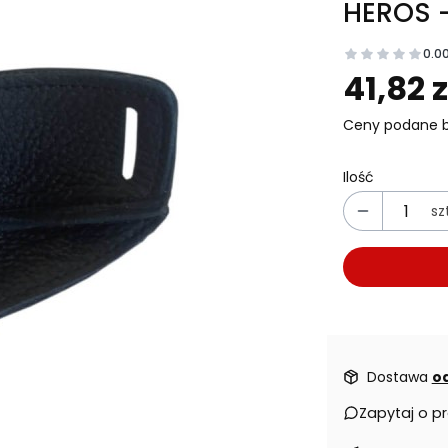
HEROS -
0.0
Prz
41,82 z
Ceny podane b
Ilość
szt
Dostawa
od
Zapytaj o p