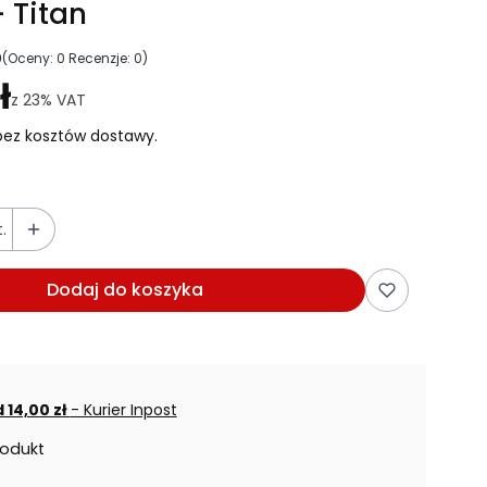
 Titan
0
(Oceny: 0 Recenzje: 0)
ejdź do sekcji Opinie
ł
z
23%
VAT
ez kosztów dostawy.
.
Dodaj do koszyka
 14,00 zł
- Kurier Inpost
rodukt