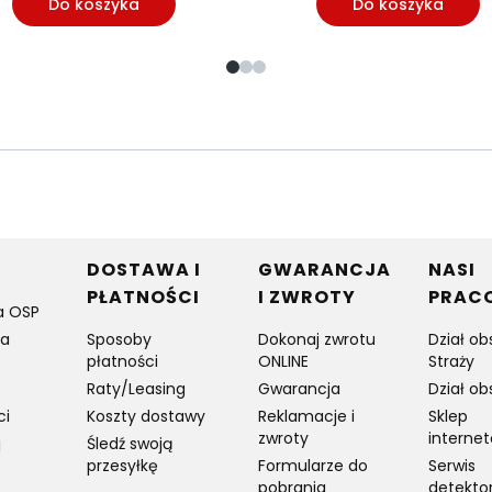
Do koszyka
Do koszyka
w stopce
DOSTAWA I
GWARANCJA
NASI
PŁATNOŚCI
I ZWROTY
PRAC
a OSP
ia
Sposoby
Dokonaj zwrotu
Dział ob
płatności
ONLINE
Straży
Raty/Leasing
Gwarancja
Dział ob
ci
Koszty dostawy
Reklamacje i
Sklep
zwroty
interne
j
Śledź swoją
przesyłkę
Formularze do
Serwis
pobrania
detekto