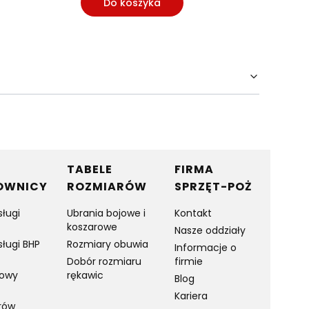
Do koszyka
Do
TABELE
FIRMA
OWNICY
ROZMIARÓW
SPRZĘT-POŻ
sługi
Ubrania bojowe i
Kontakt
koszarowe
Nasze oddziały
sługi BHP
Rozmiary obuwia
Informacje o
Dobór rozmiaru
firmie
towy
rękawic
Blog
Kariera
rów