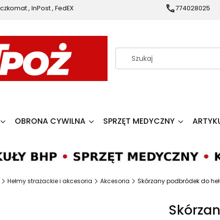
czkomat , InPost , FedEX
774028025
OBRONA CYWILNA
SPRZĘT MEDYCZNY
ARTYK
Hełmy strażackie i akcesoria
Akcesoria
Skórzany podbródek do heł
Skórza