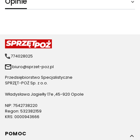
Opinie
774028025
biuro@sprzet-poz.pl
Przedsiębiorstwo Specjalistyczne
SPRZĘT-POŻ Sp. z o.o.
Władysława Jagiełły 17e ,45-920 Opole
NIP: 7542738220
Regon: 532382159
KRS: 0000943666
Linki w stopce
POMOC