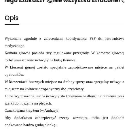
czego szukasz? 🤔 Nie wszystko stracone! 🙂 N
Opis
Wykonana zgodnie z zaleceniami koordynatora PSP ds. ratownictwa
medycznego.
Komora główna posiada trzy regulowane przegrody. W komorze głównej
torby umieszczono uchwyty na butlę tlenową.
W kieszeni górnej zostało specjalnie zaprojektowane miejsce na pakiet
opatrunków.
W kieszeniach bocznych miejsce na drobny sprzęt oraz specjalny uchwyt z
miejscem na kołnierz ortopedyczny dwuczęściowy.
Torba wyposażona jest w uchwyty do trzymania w dłoni, na ramieniu oraz
szelki do noszenia na plecach.
Oznakowana krzyżem św.Andrzeja.
Aby dodatkowo zabezpieczyć rzeczy wewnątrz, torba jest dookoła
opakowana bardzo grubą pianką.