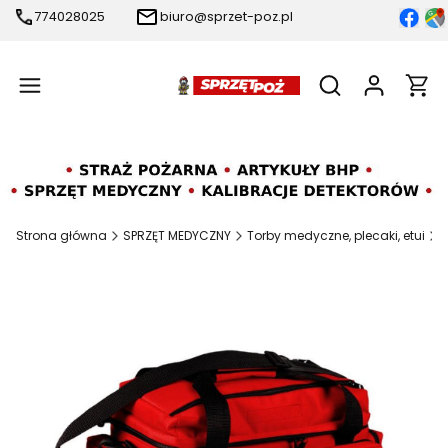
774028025
biuro@sprzet-poz.pl
Produ
Otwórz wyszukiw
Strona główna
SPRZĘT MEDYCZNY
Torby medyczne, plecaki, etui
T