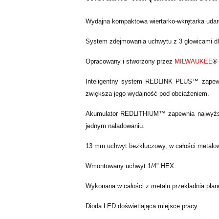
Wydajna kompaktowa wiertarko-wkrętarka uda
System zdejmowania uchwytu z 3 głowicami dl
Opracowany i stworzony przez
MILWAUKEE
® 
Inteligentny system REDLINK PLUS™ zapewni
zwiększa jego wydajność pod obciążeniem.
Akumulator REDLITHIUM™ zapewnia najwyższej
jednym naładowaniu.
13 mm uchwyt bezkluczowy, w całości metalowa
Wmontowany uchwyt 1/4" HEX.
Wykonana w całości z metalu przekładnia pla
Dioda LED doświetlająca miejsce pracy.