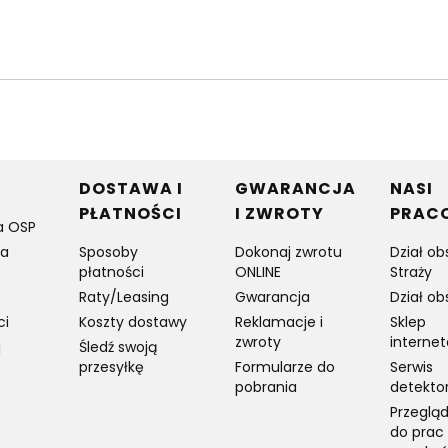
w stopce
DOSTAWA I
GWARANCJA
NASI
PŁATNOŚCI
I ZWROTY
PRAC
a OSP
ia
Sposoby
Dokonaj zwrotu
Dział ob
płatności
ONLINE
Straży
Raty/Leasing
Gwarancja
Dział ob
ci
Koszty dostawy
Reklamacje i
Sklep
zwroty
interne
j
Śledź swoją
przesyłkę
Formularze do
Serwis
pobrania
detekto
Przegląd
do prac