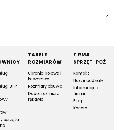
TABELE
FIRMA
OWNICY
ROZMIARÓW
SPRZĘT-POŻ
sługi
Ubrania bojowe i
Kontakt
koszarowe
Nasze oddziały
sługi BHP
Rozmiary obuwia
Informacje o
Dobór rozmiaru
firmie
towy
rękawic
Blog
Kariera
rów
y sprzętu
 na