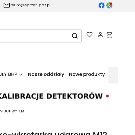
biuro@sprzet-poz.pl
Produkty w k
Wyczyść
Szukaj
UŁY BHP
Nasze oddziały
Nowe produkty
YM UCHWYTEM
ko-wkrętarka udarowa M12