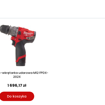
o-wkrętarka udarowa M12 FPDX-
202X
1 696,17 zł
Do koszyka