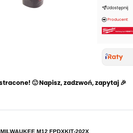
Udostępnij
Producent:
acone! 🙂 Napisz, zadzwoń, zapytaj 🎉
Ni
wa MILWAUKEE M12 FPDXKIT-202X