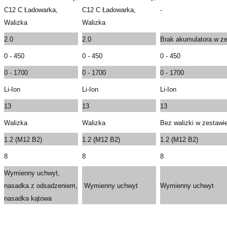
C12 C Ładowarka,
C12 C Ładowarka,
-
Walizka
Walizka
2.0
2.0
Brak akumulatora w ze
0 - 450
0 - 450
0 - 450
0 - 1700
0 - 1700
0 - 1700
Li-Ion
Li-Ion
Li-Ion
13
13
13
Walizka
Walizka
Bez walizki w zestawi
1.2 (M12 B2)
1.2 (M12 B2)
1.2 (M12 B2)
8
8
8
Wymienny uchwyt,
nasadka z odsadzeniem,
Wymienny uchwyt
Wymienny uchwyt
nasadka kątowa