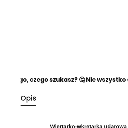
ć tego, czego szukasz? 🤔 Nie wszystko str
Opis
Wiertarko-wkrętarka udaro