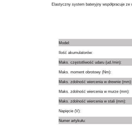
Elastyczny system bateryjny współpracuje ze
Model:
Ilość akumulatorów:
Maks. częstotliwość udaru (ud./min):
Maks. moment obrotowy (Nm):
Maks. zdolność wiercenia w drewnie (mm):
Maks. zdolność wiercenia w murze (mm):
Maks. zdolność wiercenia w stali (mm):
Napięcie (V):
Numer artykułu: