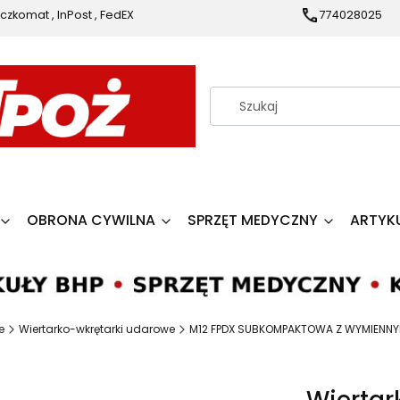
czkomat , InPost , FedEX
774028025
OBRONA CYWILNA
SPRZĘT MEDYCZNY
ARTYK
e
Wiertarko-wkrętarki udarowe
M12 FPDX SUBKOMPAKTOWA Z WYMIENN
Wiertar