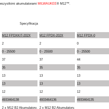
 wszystkimi akumulatorami
MILWAUKEE
® M12™.
Specyfikacja
M12 FPDXKIT-202X
M12 FPDX-202X
M12 FPDX-0
2
2
0
0 - 25500
0 - 25500
0 - 25500
37
37
44
35
35
35
13
13
13
13
13
13
12
12
12
4933464138
4933464136
4933464135
2 x M12 B2 Akumulatory,
2 x M12 B2 Akumulatory,