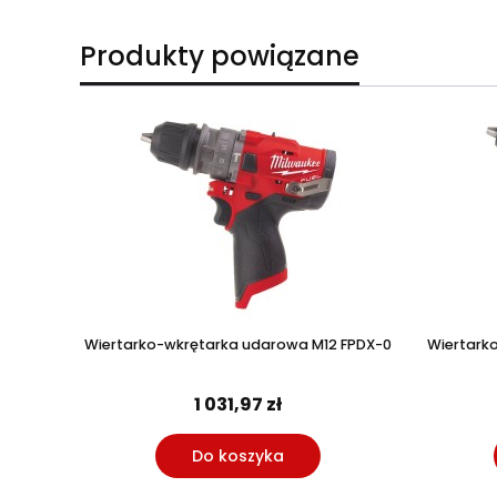
Produkty powiązane
Wiertarko-wkrętarka udarowa M12 FPDX-0
Wiertark
1 031,97 zł
Do koszyka