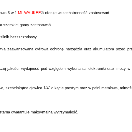
rowa 6 w 1
MILWAUKEE
® oferuje wszechstronność zastosowań.
a szerokiej gamy zastosowań.
silnik bezszczotkowy.
a zaawansowaną cyfrową ochronę narzędzia oraz akumulatora przed prz
 jakości wydajność pod względem wykonania, elektroniki oraz mocy w c
, sześciokątna głowica 1/4" o kącie prostym oraz w pełni metalowa, mimoś
netarna gwarantuje maksymalną wytrzymałość.