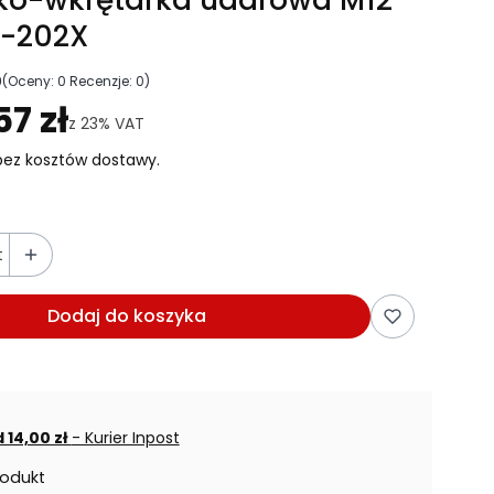
T-202X
0
(Oceny: 0 Recenzje: 0)
ejdź do sekcji Opinie
57 zł
z
23%
VAT
ez kosztów dostawy.
t
Dodaj do koszyka
 14,00 zł
- Kurier Inpost
rodukt