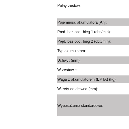
Pełny zestaw:
Pojemność akumulatora [Ah]:
Pręd. bez obc. bieg 1 (obr./min):
Pręd. bez obc. bieg 2 (obr./min):
Typ akumulatora:
Uchwyt (mm):
W zestawie:
Waga z akumulatorem (EPTA) (kg):
Wkręty do drewna (mm):
Wyposażenie standardowe: