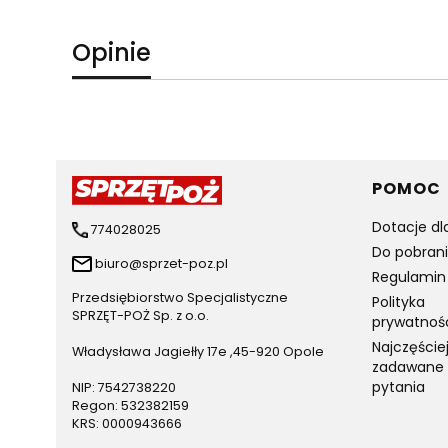
Opinie
Linki 
POMOC
Dotacje dl
774028025
Do pobran
biuro@sprzet-poz.pl
Regulamin
Przedsiębiorstwo Specjalistyczne
Polityka
SPRZĘT-POŻ Sp. z o.o.
prywatnoś
Najczęście
Władysława Jagiełły 17e ,45-920 Opole
zadawane
pytania
NIP: 7542738220
Regon: 532382159
KRS: 0000943666