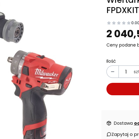
FPDXKI
0.0
Prz
2 040,
Ceny podane b
Ilość
sz
Dostawa
od
Zapytaj o p