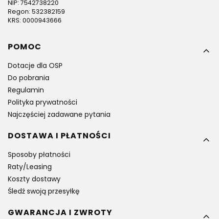
NIP: 7542738220
Regon: 532382159
KRS: 0000943666
Linki w stopce
POMOC
Dotacje dla OSP
Do pobrania
Regulamin
Polityka prywatności
Najczęściej zadawane pytania
DOSTAWA I PŁATNOŚCI
Sposoby płatności
Raty/Leasing
Koszty dostawy
Śledź swoją przesyłkę
GWARANCJA I ZWROTY