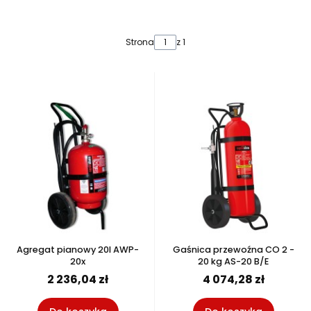
Lista produktów
Strona
z 1
Agregat pianowy 20l AWP-
Gaśnica przewoźna CO 2 -
20x
20 kg AS-20 B/E
2 236,04 zł
4 074,28 zł