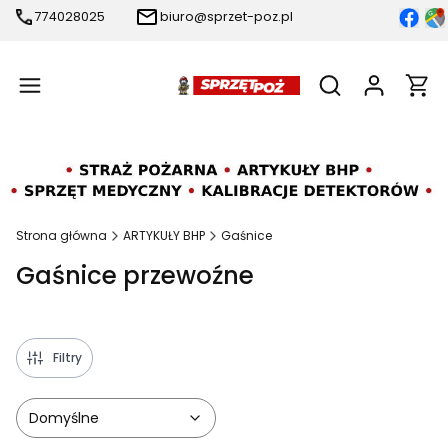
774028025
biuro@sprzet-poz.pl
Produ
Otwórz wyszukiw
Strona główna
ARTYKUŁY BHP
Gaśnice
Gaśnice przewoźne
Filtry
Domyślne