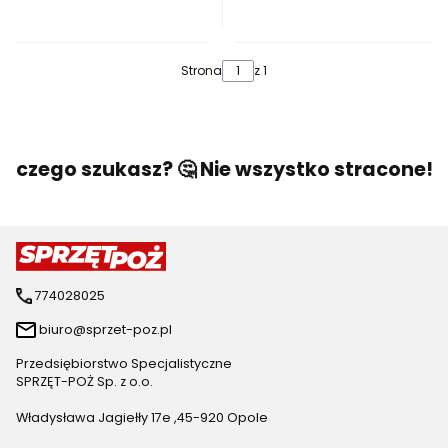
Strona
z 1
, czego szukasz? 🤔 Nie wszystko stracone! 🙂
774028025
biuro@sprzet-poz.pl
Przedsiębiorstwo Specjalistyczne
SPRZĘT-POŻ Sp. z o.o.
Władysława Jagiełły 17e ,45-920 Opole