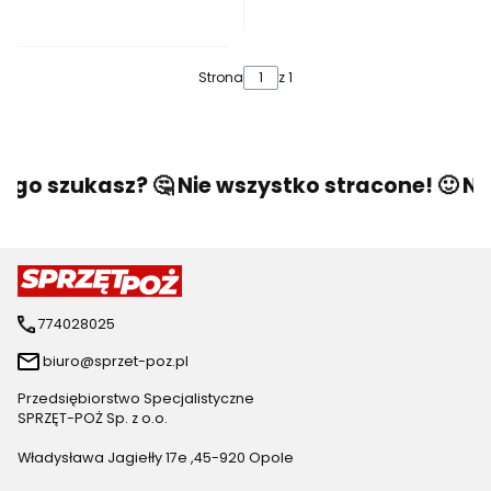
Strona
z 1
ego szukasz? 🤔 Nie wszystko stracone! 🙂 Nap
774028025
biuro@sprzet-poz.pl
Przedsiębiorstwo Specjalistyczne
SPRZĘT-POŻ Sp. z o.o.
Władysława Jagiełły 17e ,45-920 Opole