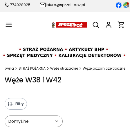
774028025
biuro@sprzet-poz.pl
Produ
Otwórz wyszukiw
 główna
STRAŻ POŻARNA
Węże strażackie
Węże pożarnicze tłoczne
Węże W38 i W42
Filtry
Domyślne