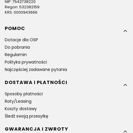
NIP: 7542738220
Regon: 532382159
KRS: 0000943666
Linki w stopce
POMOC
Dotacje dla OSP
Do pobrania
Regulamin
Polityka prywatności
Najczęściej zadawane pytania
DOSTAWA I PŁATNOŚCI
Sposoby płatności
Raty/Leasing
Koszty dostawy
Śledź swoją przesyłkę
GWARANCJA I ZWROTY