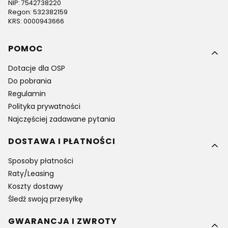
NIP: 7542738220
Regon: 532382159
KRS: 0000943666
Linki w stopce
POMOC
Dotacje dla OSP
Do pobrania
Regulamin
Polityka prywatności
Najczęściej zadawane pytania
DOSTAWA I PŁATNOŚCI
Sposoby płatności
Raty/Leasing
Koszty dostawy
Śledź swoją przesyłkę
GWARANCJA I ZWROTY