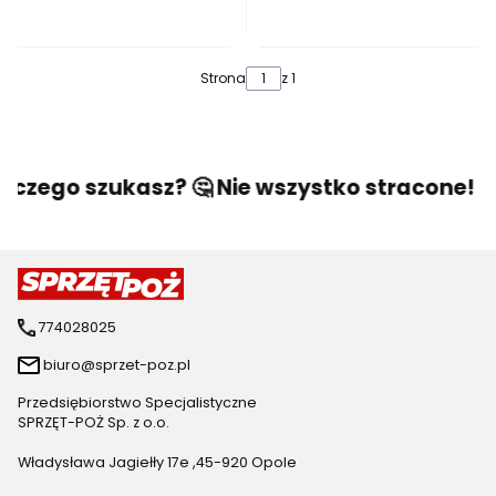
Strona
z 1
 czego szukasz? 🤔 Nie wszystko stracone! 🙂 
774028025
biuro@sprzet-poz.pl
Przedsiębiorstwo Specjalistyczne
SPRZĘT-POŻ Sp. z o.o.
Władysława Jagiełły 17e ,45-920 Opole