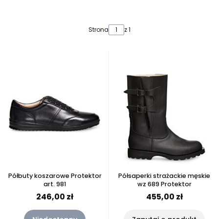
Lista produktów
Strona
z 1
Półbuty koszarowe Protektor
Półsaperki strażackie męskie
art. 981
wz 689 Protektor
246,00 zł
455,00 zł