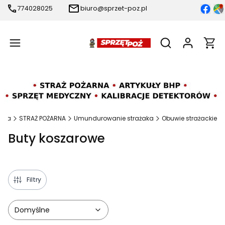
774028025
biuro@sprzet-poz.pl
Produ
Otwórz wyszukiw
ówna
STRAŻ POŻARNA
Umundurowanie strażaka
Obuwie strażackie
Buty koszarowe
Filtry
Domyślne