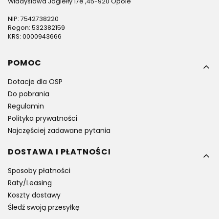
Władysława Jagiełły 17e ,45-920 Opole
NIP: 7542738220
Regon: 532382159
KRS: 0000943666
Linki w stopce
POMOC
Dotacje dla OSP
Do pobrania
Regulamin
Polityka prywatności
Najczęściej zadawane pytania
DOSTAWA I PŁATNOŚCI
Sposoby płatności
Raty/Leasing
Koszty dostawy
Śledź swoją przesyłkę