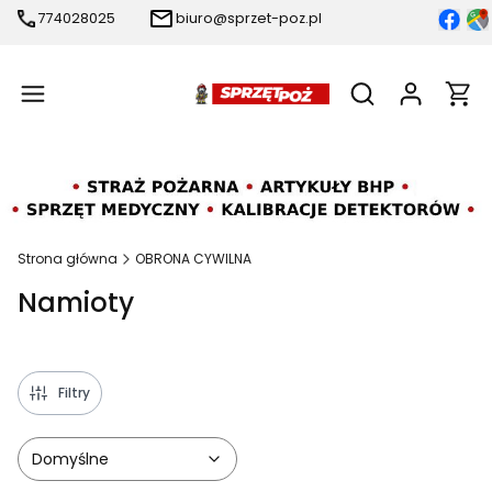
774028025
biuro@sprzet-poz.pl
Produ
Otwórz wyszukiw
Strona główna
OBRONA CYWILNA
Namioty
Filtry
Domyślne