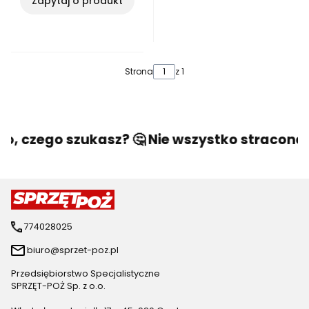
Zapytaj o produkt
Strona
z 1
go, czego szukasz? 🤔 Nie wszystko stracone! 
774028025
biuro@sprzet-poz.pl
Przedsiębiorstwo Specjalistyczne
SPRZĘT-POŻ Sp. z o.o.