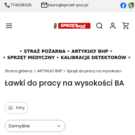
774028025
biuro@sprzet-poz.pl
Produ
Otwórz wyszukiw
Strona główna
ARTYKUŁY BHP
Sprzęt do pracy na wysokości
Ławki do pracy na wysokości BA
Filtry
Domyślne