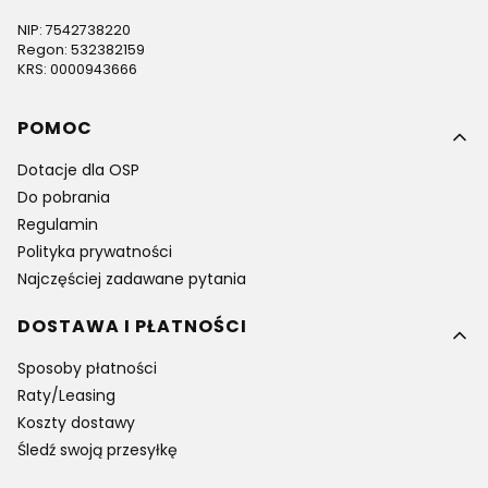
NIP: 7542738220
Regon: 532382159
KRS: 0000943666
Linki w stopce
POMOC
Dotacje dla OSP
Do pobrania
Regulamin
Polityka prywatności
Najczęściej zadawane pytania
DOSTAWA I PŁATNOŚCI
Sposoby płatności
Raty/Leasing
Koszty dostawy
Śledź swoją przesyłkę