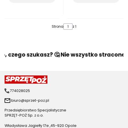
Strona
z 1
o, czego szukasz? 🤔 Nie wszystko stracone! 
774028025
biuro@sprzet-poz.pl
Przedsiębiorstwo Specjalistyczne
SPRZĘT-POŻ Sp. z o.o.
Władysława Jagiełły 17e ,45-920 Opole