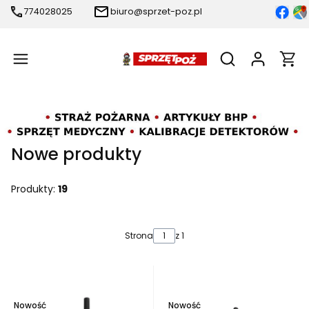
774028025
biuro@sprzet-poz.pl
Produ
Otwórz wyszukiw
Nowe produkty
Produkty:
19
Lista produktów
Strona
z 1
Nowość
Nowość