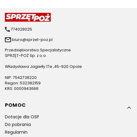
774028025
biuro@sprzet-poz.pl
Przedsiębiorstwo Specjalistyczne
SPRZĘT-POŻ Sp. z o.o.
Władysława Jagiełły 17e ,45-920 Opole
NIP: 7542738220
Regon: 532382159
KRS: 0000943666
Linki w stopce
POMOC
Dotacje dla OSP
Do pobrania
Regulamin