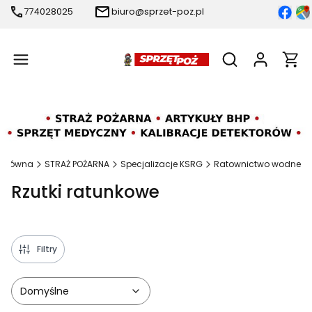
774028025
biuro@sprzet-poz.pl
Produ
Otwórz wyszukiw
 główna
STRAŻ POŻARNA
Specjalizacje KSRG
Ratownictwo wodne
Rzutki ratunkowe
Filtry
Domyślne