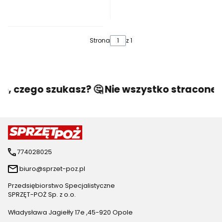
Strona
z 1
o, czego szukasz? 🤔 Nie wszystko stracone! 
774028025
biuro@sprzet-poz.pl
Przedsiębiorstwo Specjalistyczne
SPRZĘT-POŻ Sp. z o.o.
Władysława Jagiełły 17e ,45-920 Opole