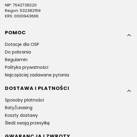
NIP: 7542738220
Regon: 532382159
KRS: 0000943666
Linki w stopce
POMOC
Dotacje dla OSP
Do pobrania
Regulamin
Polityka prywatności
Najczęściej zadawane pytania
DOSTAWA I PŁATNOŚCI
Sposoby płatności
Raty/Leasing
Koszty dostawy
Śledź swoją przesyłkę
GWARANCJA I ZWROTY