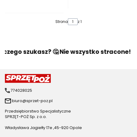
Strona
z 1
 czego szukasz? 🤔 Nie wszystko stracone! 🙂 
774028025
biuro@sprzet-poz.pl
Przedsiębiorstwo Specjalistyczne
SPRZĘT-POŻ Sp. z o.o.
Władysława Jagiełły 17e ,45-920 Opole