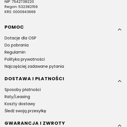
NIP: 7542738220
Regon: 532382159
KRS: 0000943666
Linki w stopce
POMOC
Dotacje dla OSP
Do pobrania
Regulamin
Polityka prywatności
Najczęściej zadawane pytania
DOSTAWA I PŁATNOŚCI
Sposoby płatności
Raty/Leasing
Koszty dostawy
Śledź swoją przesyłkę
GWARANCJA I ZWROTY