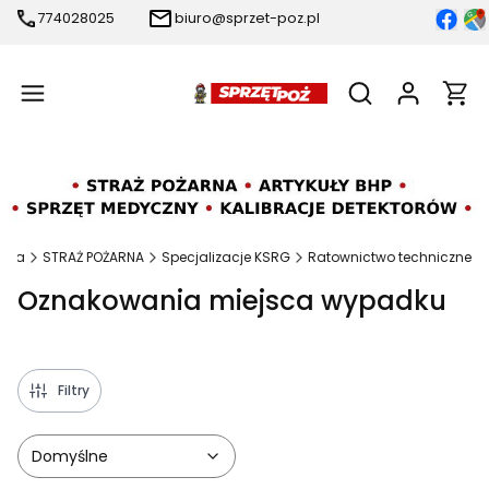
774028025
biuro@sprzet-poz.pl
Produ
Otwórz wyszukiw
ówna
STRAŻ POŻARNA
Specjalizacje KSRG
Ratownictwo techniczne
Oznakowania miejsca wypadku
Filtry
Domyślne