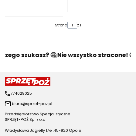
Strona
z 1
czego szukasz? 🤔 Nie wszystko stracone! 🙂 
774028025
biuro@sprzet-poz.pl
Przedsiębiorstwo Specjalistyczne
SPRZĘT-POŻ Sp. z o.o.
Władysława Jagiełły 17e ,45-920 Opole