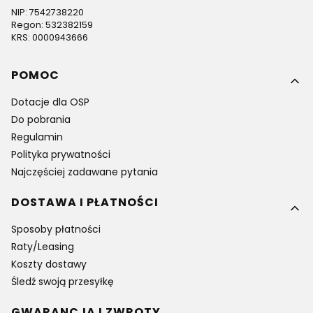
NIP: 7542738220
Regon: 532382159
KRS: 0000943666
Linki w stopce
POMOC
Dotacje dla OSP
Do pobrania
Regulamin
Polityka prywatności
Najczęściej zadawane pytania
DOSTAWA I PŁATNOŚCI
Sposoby płatności
Raty/Leasing
Koszty dostawy
Śledź swoją przesyłkę
GWARANCJA I ZWROTY