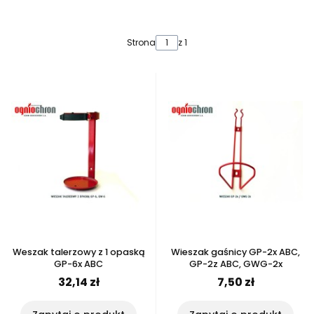
Lista produktów
Strona
z 1
Weszak talerzowy z 1 opaską
Wieszak gaśnicy GP-2x ABC,
GP-6x ABC
GP-2z ABC, GWG-2x
32,14 zł
7,50 zł