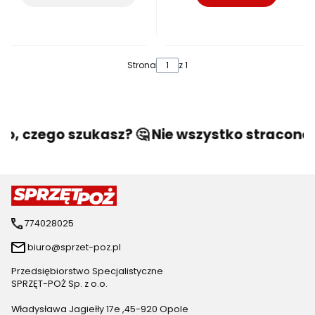
Strona
z 1
o, czego szukasz? 🤔 Nie wszystko stracone! 
774028025
biuro@sprzet-poz.pl
Przedsiębiorstwo Specjalistyczne
SPRZĘT-POŻ Sp. z o.o.
Władysława Jagiełły 17e ,45-920 Opole