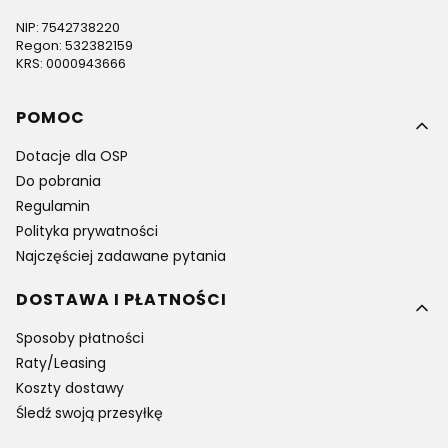
NIP: 7542738220
Regon: 532382159
KRS: 0000943666
Linki w stopce
POMOC
Dotacje dla OSP
Do pobrania
Regulamin
Polityka prywatności
Najczęściej zadawane pytania
DOSTAWA I PŁATNOŚCI
Sposoby płatności
Raty/Leasing
Koszty dostawy
Śledź swoją przesyłkę