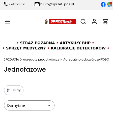
774028025
biuro@sprzet-poz.pl
Produ
Otwórz wyszukiw
RAŻ POŻARNA
Agregaty prądotwórcze
Agregaty prądotwórcze FOGO
Jednofazowe
Filtry
Domyślne