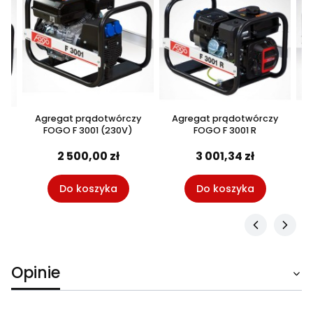
y
Agregat prądotwórczy
Agregat prądotwórczy
FOGO F 3001 (230V)
FOGO F 3001 R
2 500,00 zł
3 001,34 zł
Do koszyka
Do koszyka
Opinie