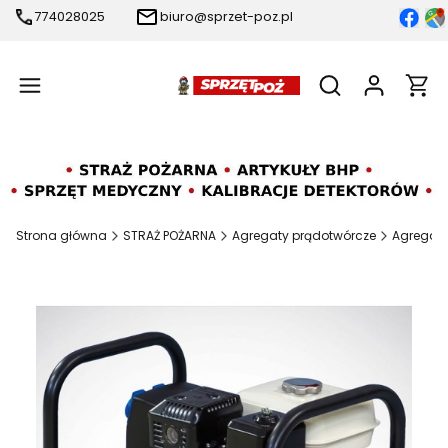
774028025
biuro@sprzet-poz.pl
Produ
Otwórz wyszukiw
Strona główna
STRAŻ POŻARNA
Agregaty prądotwórcze
Agregaty