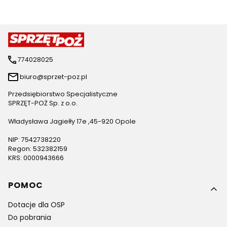
774028025
biuro@sprzet-poz.pl
Przedsiębiorstwo Specjalistyczne
SPRZĘT-POŻ Sp. z o.o.
Władysława Jagiełły 17e ,45-920 Opole
NIP: 7542738220
Regon: 532382159
KRS: 0000943666
Linki w stopce
POMOC
Dotacje dla OSP
Do pobrania