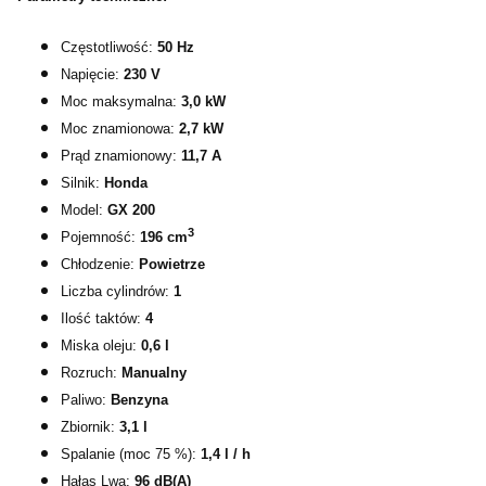
Częstotliwość:
50 Hz
Napięcie:
230 V
Moc maksymalna:
3,0 kW
Moc znamionowa:
2,7 kW
Prąd znamionowy:
11,7 A
Silnik:
Honda
Model:
GX 200
3
Pojemność:
196
cm
Chłodzenie:
Powietrze
Liczba cylindrów:
1
Ilość taktów:
4
Miska oleju:
0,6 l
Rozruch:
Manualny
Paliwo:
Benzyna
Zbiornik:
3,1 l
Spalanie (moc 75 %):
1,4 l / h
Hałas Lwa:
96 dB(A)