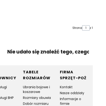
Strona
z 1
Nie udało się znaleźć tego, czego szukas
TABELE
FIRMA
OWNICY
ROZMIARÓW
SPRZĘT-POŻ
sługi
Ubrania bojowe i
Kontakt
koszarowe
Nasze oddziały
sługi BHP
Rozmiary obuwia
Informacje o
Dobór rozmiaru
firmie