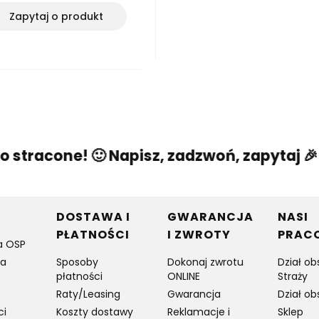
Zapytaj o produkt
 stracone! 🙂 Napisz, zadzwoń, zapytaj 🎉
w stopce
DOSTAWA I
GWARANCJA
NASI
PŁATNOŚCI
I ZWROTY
PRAC
a OSP
ia
Sposoby
Dokonaj zwrotu
Dział ob
płatności
ONLINE
Straży
Raty/Leasing
Gwarancja
Dział ob
ci
Koszty dostawy
Reklamacje i
Sklep