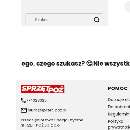
Wyczyść
Szukaj
aleźć tego, czego szukasz? 🤔 Nie wszystko
Linki 
POMOC
Dotacje dl
774028025
Do pobran
biuro@sprzet-poz.pl
Regulamin
Przedsiębiorstwo Specjalistyczne
Polityka
SPRZĘT-POŻ Sp. z o.o.
prywatnoś