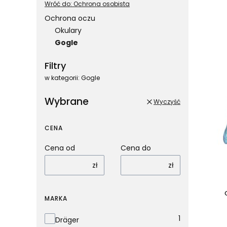
Wróć do: Ochrona osobista
Ochrona oczu
Okulary
List
Gogle
Koniec menu
Filtry
w kategorii: Gogle
Wybrane
Wyczyść
CENA
Cena od
Cena do
zł
zł
MARKA
Marka
1
Dräger