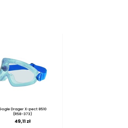
a produktów
Gogle Drager X-pect 8510
(R58-373)
49,11 zł