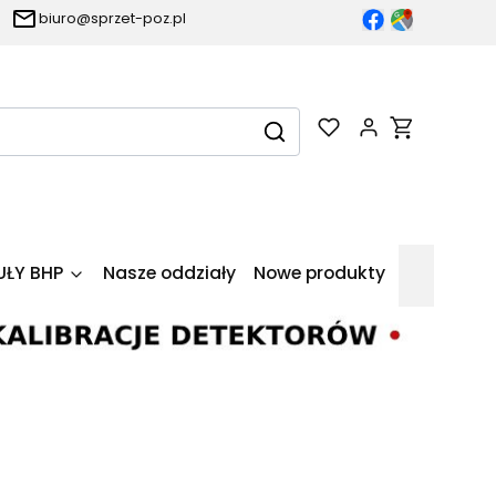
biuro@sprzet-poz.pl
Produkty w k
Wyczyść
Szukaj
UŁY BHP
Nasze oddziały
Nowe produkty