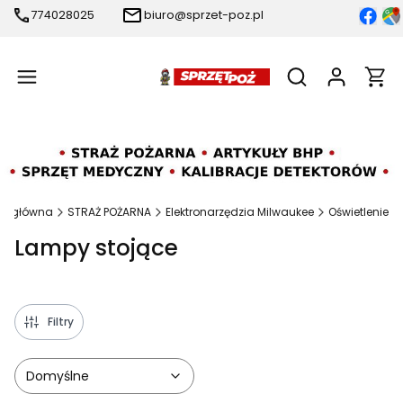
774028025
biuro@sprzet-poz.pl
Produ
Otwórz wyszukiw
na główna
STRAŻ POŻARNA
Elektronarzędzia Milwaukee
Oświetlenie
Lampy stojące
Filtry
Domyślne