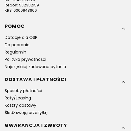
Regon: 532382159
KRS: 0000943666
Linki w stopce
POMOC
Dotacje dla OSP
Do pobrania
Regulamin
Polityka prywatności
Najczęściej zadawane pytania
DOSTAWA I PŁATNOŚCI
Sposoby płatności
Raty/Leasing
Koszty dostawy
Śledź swoją przesyłkę
GWARANCJA I ZWROTY