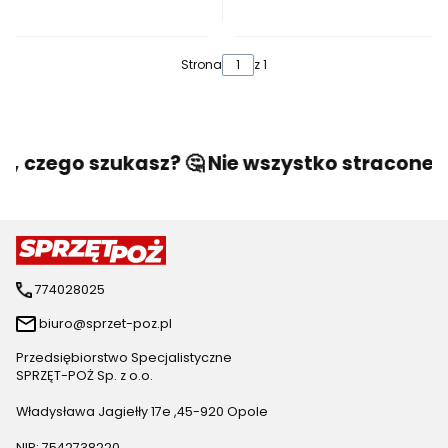
Strona
z 1
o, czego szukasz? 🤔 Nie wszystko stracone! 
774028025
biuro@sprzet-poz.pl
Przedsiębiorstwo Specjalistyczne
SPRZĘT-POŻ Sp. z o.o.
Władysława Jagiełły 17e ,45-920 Opole
NIP: 7542738220