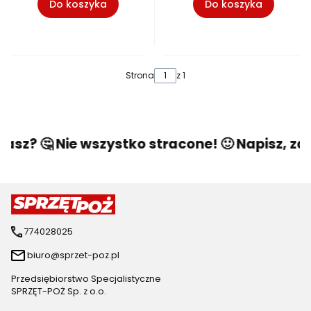
Do koszyka
Do koszyka
Strona
z 1
asz? 🤔 Nie wszystko stracone! 🙂 Napisz, zad
774028025
biuro@sprzet-poz.pl
Przedsiębiorstwo Specjalistyczne
SPRZĘT-POŻ Sp. z o.o.