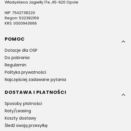
Władysława Jagiełły 17e ,45-920 Opole
NIP: 7542738220
Regon: 532382159
KRS: 0000943666
Linki w stopce
POMOC
Dotacje dla OSP
Do pobrania
Regulamin
Polityka prywatności
Najczęściej zadawane pytania
DOSTAWA I PŁATNOŚCI
Sposoby płatności
Raty/Leasing
Koszty dostawy
Śledź swoją przesyłkę