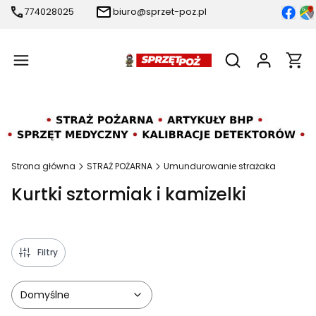
774028025
biuro@sprzet-poz.pl
Produ
Otwórz wyszukiw
Strona główna
STRAŻ POŻARNA
Umundurowanie strażaka
Kurtki sztormiak i kamizelki
Filtry
Domyślne