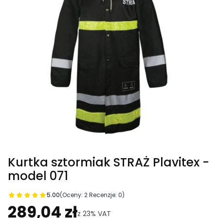
Kurtka sztormiak STRAŻ Plavitex -
model 071
5.00
(Oceny: 2 Recenzje: 0)
Przejdź do sekcji Opinie
289,04 zł
z
23%
VAT