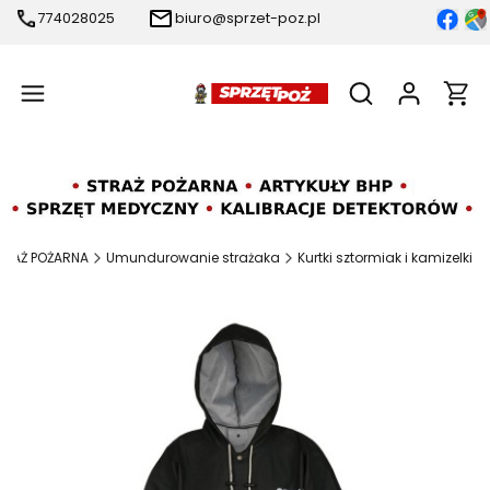
774028025
biuro@sprzet-poz.pl
Produ
Otwórz wyszukiw
TRAŻ POŻARNA
Umundurowanie strażaka
Kurtki sztormiak i kamizelki