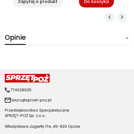
Zapytaj o produkt
Do koszyka
Opinie
774028025
biuro@sprzet-poz.pl
Przedsiębiorstwo Specjalistyczne
SPRZĘT-POŻ Sp. z o.o.
Władysława Jagiełły 17e ,45-920 Opole