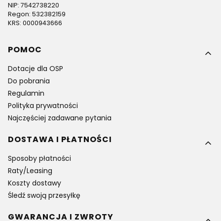
NIP: 7542738220
Regon: 532382159
KRS: 0000943666
Linki w stopce
POMOC
Dotacje dla OSP
Do pobrania
Regulamin
Polityka prywatności
Najczęściej zadawane pytania
DOSTAWA I PŁATNOŚCI
Sposoby płatności
Raty/Leasing
Koszty dostawy
Śledź swoją przesyłkę
GWARANCJA I ZWROTY