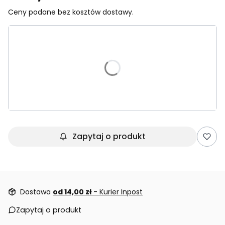
Ceny podane bez kosztów dostawy.
Wybierz wariant produktu:
Poszczególne warianty mogą różnić się ceną
*
Rozmiar (tabela w opisie)
Wybierz
Zapytaj o produkt
Dostawa
od 14,00 zł
- Kurier Inpost
Zapytaj o produkt