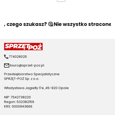
o, czego szukasz? 🤔 Nie wszystko stracone! 
774028025
biuro@sprzet-poz.pl
Przedsiębiorstwo Specjalistyczne
SPRZĘT-POŻ Sp. z o.o.
Władysława Jagiełły 17e ,45-920 Opole
NIP: 7542738220
Regon: 532382159
KRS: 0000943666