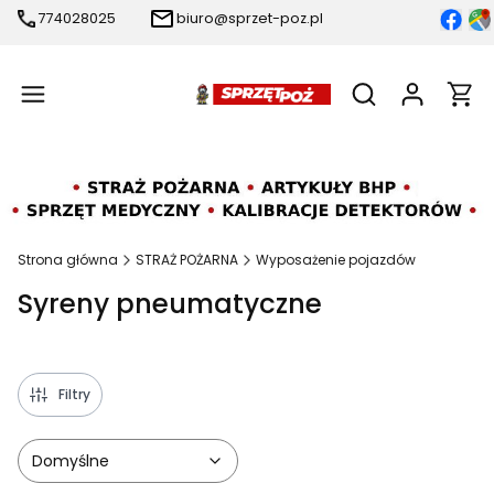
774028025
biuro@sprzet-poz.pl
Produ
Otwórz wyszukiw
Strona główna
STRAŻ POŻARNA
Wyposażenie pojazdów
Syreny pneumatyczne
Filtry
Domyślne