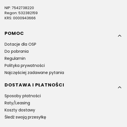
NIP: 7542738220
Regon: 532382159
KRS: 0000943666
Linki w stopce
POMOC
Dotacje dla OSP
Do pobrania
Regulamin
Polityka prywatności
Najczęściej zadawane pytania
DOSTAWA I PŁATNOŚCI
Sposoby płatności
Raty/Leasing
Koszty dostawy
Śledź swoją przesyłkę