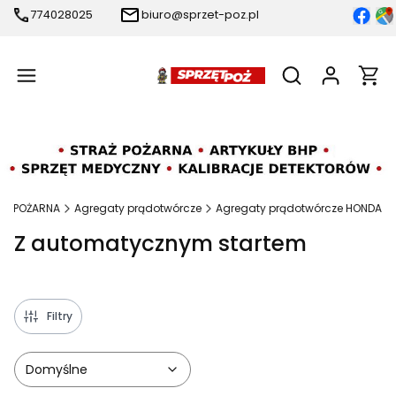
774028025
biuro@sprzet-poz.pl
Produ
Otwórz wyszukiw
AŻ POŻARNA
Agregaty prądotwórcze
Agregaty prądotwórcze HONDA
Z automatycznym startem
Filtry
Domyślne