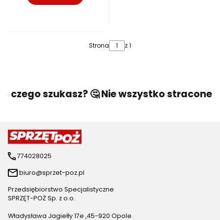
Strona
z 1
o, czego szukasz? 🤔 Nie wszystko stracone! 
774028025
biuro@sprzet-poz.pl
Przedsiębiorstwo Specjalistyczne
SPRZĘT-POŻ Sp. z o.o.
Władysława Jagiełły 17e ,45-920 Opole