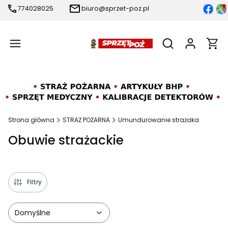
774028025
biuro@sprzet-poz.pl
Produ
Otwórz wyszukiw
Strona główna
STRAŻ POŻARNA
Umundurowanie strażaka
Obuwie strażackie
Filtry
Domyślne