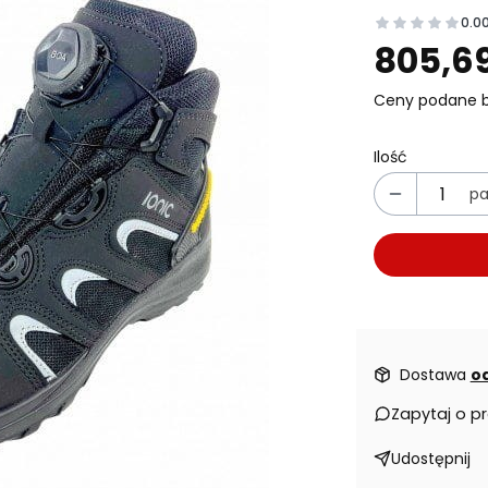
0.0
Prz
805,69
Ceny podane b
Ilość
pa
Dostawa
od
Zapytaj o p
Udostępnij