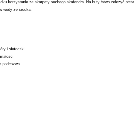
dku korzystania ze skarpety suchego skafandra. Na buty łatwo założyć płetw
yw wody ze środka.
ry i siateczki
ymałości
wa podeszwa