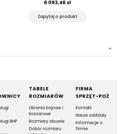
6 093,46 zł
1
Zapytaj o produkt
Do
TABELE
FIRMA
OWNICY
ROZMIARÓW
SPRZĘT-POŻ
sługi
Ubrania bojowe i
Kontakt
koszarowe
Nasze oddziały
sługi BHP
Rozmiary obuwia
Informacje o
Dobór rozmiaru
firmie