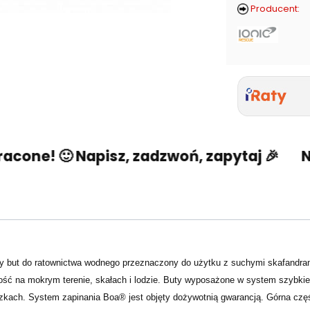
Producent:
one! 🙂 Napisz, zadzwoń, zapytaj 🎉
Nie 
 but do ratownictwa wodnego przeznaczony do użytku z suchymi skafandrami
ć na mokrym terenie, skałach i lodzie. Buty wyposażone w system szybkie
czkach. System zapinania Boa® jest objęty dożywotnią gwarancją. Górna czę