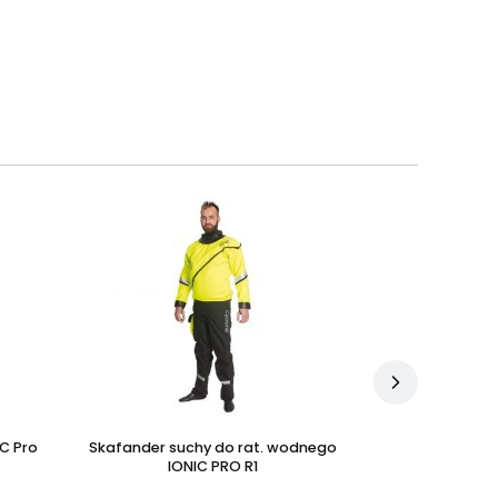
C Pro
Skafander suchy do rat. wodnego
Rękawice do ra
IONIC PRO R1
X3