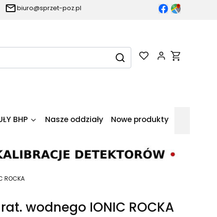
biuro@sprzet-poz.pl
Produkty w k
Wyczyść
Szukaj
UŁY BHP
Nasze oddziały
Nowe produkty
IC ROCKA
 rat. wodnego IONIC ROCKA