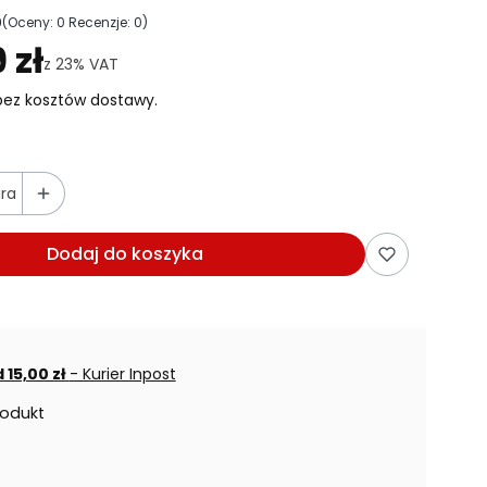
0
(Oceny: 0 Recenzje: 0)
ejdź do sekcji Opinie
 zł
z
23%
VAT
ez kosztów dostawy.
ra
Dodaj do koszyka
 15,00 zł
- Kurier Inpost
rodukt