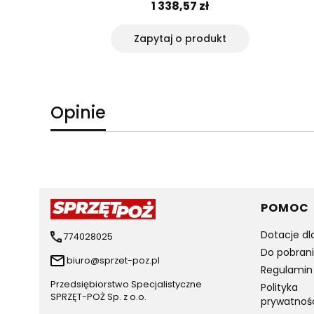
 zł
1 338,57 zł
yka
Zapytaj o produkt
Opinie
Linki 
POMOC
Dotacje dl
774028025
Do pobran
biuro@sprzet-poz.pl
Regulamin
Przedsiębiorstwo Specjalistyczne
Polityka
SPRZĘT-POŻ Sp. z o.o.
prywatnoś