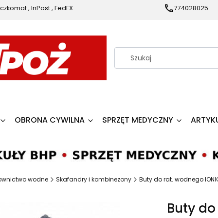
czkomat , InPost , FedEX
774028025
OBRONA CYWILNA
SPRZĘT MEDYCZNY
ARTYK
ownictwo wodne
Skafandry i kombinezony
Buty do rat. wodnego ION
Buty do