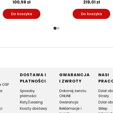
100,59 zł
219,01 zł
Do koszyka
Do koszyka
w stopce
DOSTAWA I
GWARANCJA
NASI
PŁATNOŚCI
I ZWROTY
PRAC
a OSP
ia
Sposoby
Dokonaj zwrotu
Dział ob
płatności
ONLINE
Straży
Raty/Leasing
Gwarancja
Dział ob
ci
Koszty dostawy
Reklamacje i
Sklep