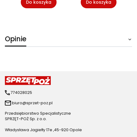
Do koszyka
Do koszyka
Opinie
774028025
biuro@sprzet-poz.pl
Przedsiębiorstwo Specjalistyczne
SPRZĘT-POŻ Sp. z o.o.
Władysława Jagiełły 17e ,45-920 Opole