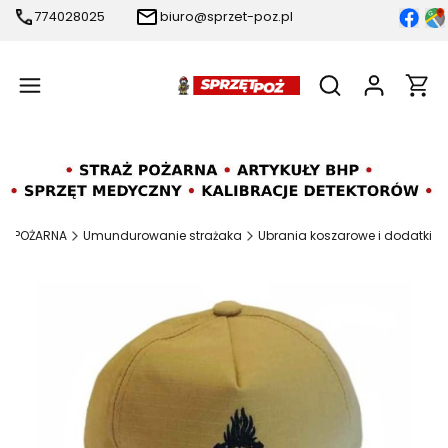
774028025
biuro@sprzet-poz.pl
Produ
Otwórz wyszukiw
AŻ POŻARNA
Umundurowanie strażaka
Ubrania koszarowe i dodatki