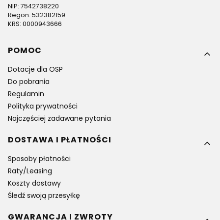
NIP: 7542738220
Regon: 532382159
KRS: 0000943666
Linki w stopce
POMOC
Dotacje dla OSP
Do pobrania
Regulamin
Polityka prywatności
Najczęściej zadawane pytania
DOSTAWA I PŁATNOŚCI
Sposoby płatności
Raty/Leasing
Koszty dostawy
Śledź swoją przesyłkę
GWARANCJA I ZWROTY