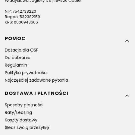
Władysława Jagiełły 17e ,45-920 Opole
NIP: 7542738220
Regon: 532382159
KRS: 0000943666
Linki w stopce
POMOC
Dotacje dla OSP
Do pobrania
Regulamin
Polityka prywatności
Najczęściej zadawane pytania
DOSTAWA I PŁATNOŚCI
Sposoby płatności
Raty/Leasing
Koszty dostawy
Śledź swoją przesyłkę