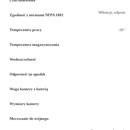
Czas ładowania
Wibracje, odporność
Zgodność z normami NFPA 1801
Temperatura pracy
-20 ° C
Temperatura magazynowania
Wodoszczelność
Odporność na upadek
Waga kamery z baterią
Wymiary kamery
Mocowanie do trójnogu