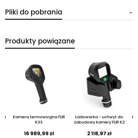
Pliki do pobrania
Produkty powiązane
owa
Kamera termowizyjna FLIR
Ładowarka - uchwyt do
Ka
K33
zabudowy kamery FLIR K2
16 989,99 zł
2 118,97 zł