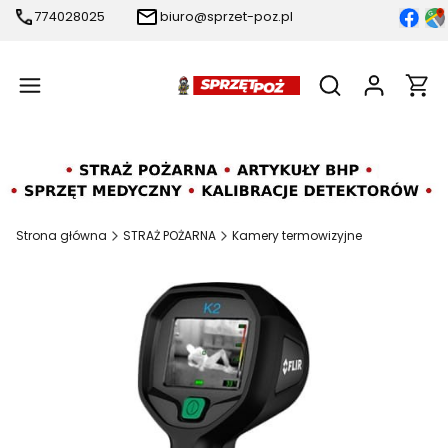
774028025
biuro@sprzet-poz.pl
Produ
Otwórz wyszukiw
Strona główna
STRAŻ POŻARNA
Kamery termowizyjne