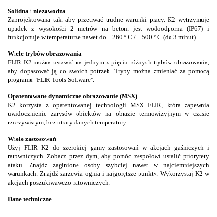
Solidna i niezawodna
Zaprojektowana tak, aby przetrwać trudne warunki pracy. K2 wytrzymuje
upadek z wysokości 2 metrów na beton, jest wodoodporna (IP67) i
funkcjonuje w temperaturze nawet do + 260 ° C / + 500 ° C (do 3 minut).
Wiele trybów obrazowania
FLIR K2 można ustawić na jednym z pięciu różnych trybów obrazowania,
aby dopasować ją do swoich potrzeb. Tryby można zmieniać za pomocą
programu "FLIR Tools Software".
Opatentowane dynamiczne obrazowanie (MSX)
K2 korzysta z opatentowanej technologii MSX FLIR, która zapewnia
uwidocznienie zarysów obiektów na obrazie termowizyjnym w czasie
rzeczywistym, bez utraty danych temperatury.
Wiele zastosowań
Użyj FLIR K2 do szerokiej gamy zastosowań w akcjach gaśniczych i
ratowniczych. Zobacz przez dym, aby pomóc zespołowi ustalić priorytety
ataku. Znajdź zaginione osoby szybciej nawet w najciemniejszych
warunkach. Znajdź zarzewia ognia i najgorętsze punkty. Wykorzystaj K2 w
akcjach poszukiwawczo-ratowniczych.
Dane techniczne