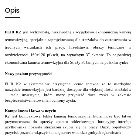
Opis
FLIR K2
jest wytrzymałą, niezawodną i wyjątkowo ekonomiczną kamerą
termowizyjną, specjalnie zaprojektowaną dla strażaków do zastosowania w
trudnych warunkach ich pracy. Przedstawia obrazy termiczne w
rozdzielczości 160x120 pikseli, na wyraźnym 3” ekranie. To najbardziej
ekonomiczna kamera termowizyjna dla Straży Pożarnych na polskim rynku.
Nowy poziom przystępności
FLIR K2 w ekstremalnie przystępnej cenie sprawia, że to niezbędne
narzędzie termowizyjne jest bardziej dostępne dla większej ilości strażaków
– mała inwestycja, która może przynieść duże zyski w zakresie
bezpieczeństwa, ratowania i ochrony życia.
Kompaktowa i łatwa w użyciu
K2 jest kompaktową, lekką kamerą termowizyjną, która może być łatwo
przymocowana do uprzęży aparatu oddechowego. Intuicyjny interfejs
użytkownika pozwala strażakom skupić się na pracy. Duży, pojedynczy
przycisk pozwala włączyć kamerę nawet w bardzo grubych rękawicach