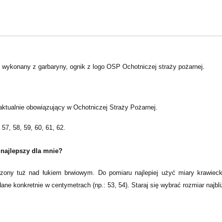
 wykonany z garbaryny, ognik z logo OSP Ochotniczej straży pożarnej.
aktualnie obowiązujący w Ochotniczej Straży Pożarnej.
57, 58, 59, 60, 61, 62.
 najlepszy dla mnie?
ony tuż nad łukiem brwiowym. Do pomiaru najlepiej użyć miary krawieckie
ane konkretnie w centymetrach (np.: 53, 54). Staraj się wybrać rozmiar najb