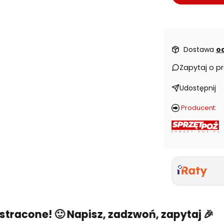
Dostawa
od
Zapytaj o p
Udostępnij
Producent:
acone! 🙂 Napisz, zadzwoń, zapytaj 🎉
Ni