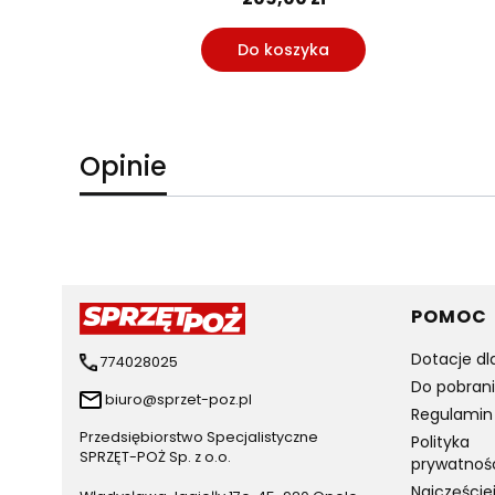
yka
Do koszyka
Opinie
Linki 
POMOC
Dotacje dl
774028025
Do pobran
biuro@sprzet-poz.pl
Regulamin
Przedsiębiorstwo Specjalistyczne
Polityka
SPRZĘT-POŻ Sp. z o.o.
prywatnoś
Najczęście