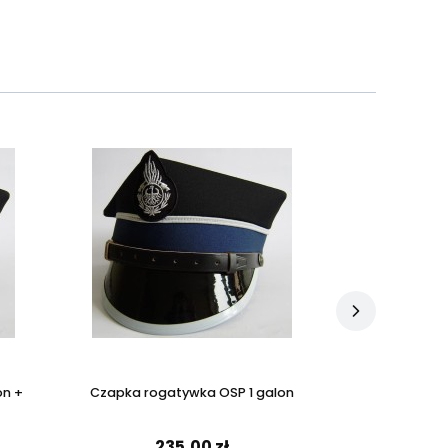
on +
Czapka rogatywka OSP 1 galon
Dystynkcja do
235,00 zł