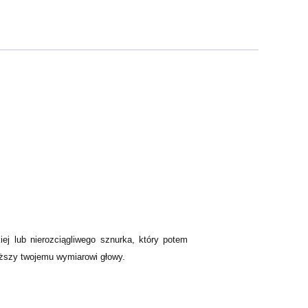
j lub nierozciągliwego sznurka, który potem
liższy twojemu wymiarowi głowy.