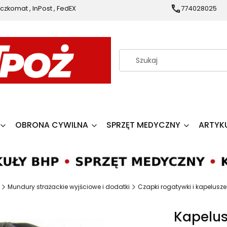
czkomat , InPost , FedEX
774028025
OBRONA CYWILNA
SPRZĘT MEDYCZNY
ARTYK
Mundury strażackie wyjściowe i dodatki
Czapki rogatywki i kapelusze
Kapelu