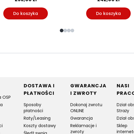
Do koszyka
Do koszyka
w stopce
DOSTAWA I
GWARANCJA
NASI
PŁATNOŚCI
I ZWROTY
PRAC
a OSP
ia
Sposoby
Dokonaj zwrotu
Dział ob
płatności
ONLINE
Straży
Raty/Leasing
Gwarancja
Dział ob
ci
Koszty dostawy
Reklamacje i
Sklep
zwroty
interne
j
Śledź swoją