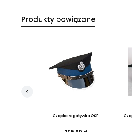
Produkty powiązane
uli OSP
Czapka rogatywka OSP
Cza
zł
209,00 zł