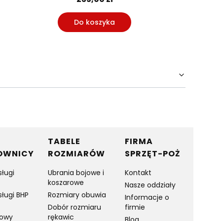
Do koszyka
Do
TABELE
FIRMA
OWNICY
ROZMIARÓW
SPRZĘT-POŻ
sługi
Ubrania bojowe i
Kontakt
koszarowe
Nasze oddziały
sługi BHP
Rozmiary obuwia
Informacje o
Dobór rozmiaru
firmie
towy
rękawic
Blog