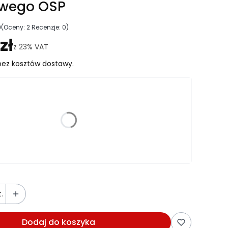
owego OSP
0
(Oceny: 2 Recenzje: 0)
ejdź do sekcji Opinie
zł
z
23%
VAT
ez kosztów dostawy.
riant produktu:
e warianty mogą różnić się ceną
.
Dodaj do koszyka