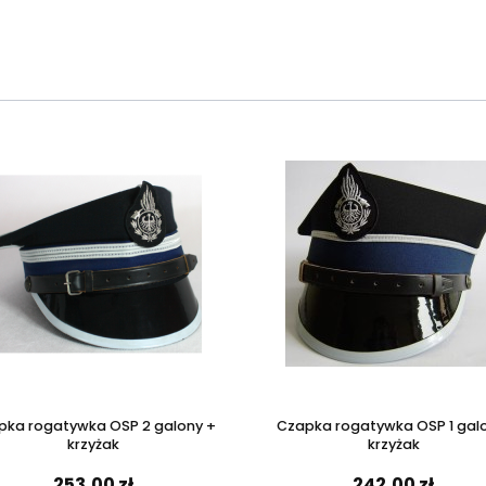
pka rogatywka OSP 2 galony +
Czapka rogatywka OSP 1 gal
krzyżak
krzyżak
253,00 zł
242,00 zł