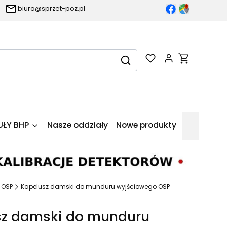
biuro@sprzet-poz.pl
Produkty w k
Wyczyść
Szukaj
UŁY BHP
Nasze oddziały
Nowe produkty
 OSP
Kapelusz damski do munduru wyjściowego OSP
sz damski do munduru