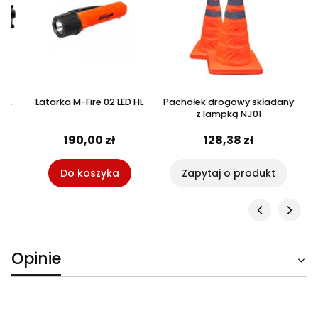
Latarka M-Fire 02 LED HL
Pachołek drogowy składany
z lampką NJ01
wa
190,00 zł
128,38 zł
Do koszyka
Zapytaj o produkt
Opinie