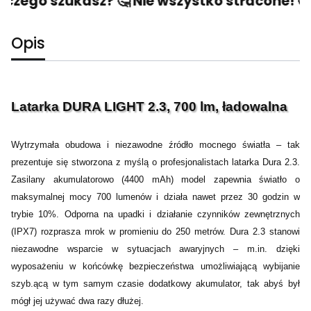
 czego szukasz? 🤔 Nie wszystko stracone! 🙂 
Opis
Latarka DURA LIGHT 2.3, 700 lm, ładowalna
Wytrzymała obudowa i niezawodne źródło mocnego światła – tak
prezentuje się stworzona z myślą o profesjonalistach latarka Dura 2.3.
Zasilany akumulatorowo (4400 mAh) model zapewnia światło o
maksymalnej mocy 700 lumenów i działa nawet przez 30 godzin w
trybie 10%. Odporna na upadki i działanie czynników zewnętrznych
(IPX7) rozprasza mrok w promieniu do 250 metrów. Dura 2.3 stanowi
niezawodne wsparcie w sytuacjach awaryjnych – m.in. dzięki
wyposażeniu w końcówkę bezpieczeństwa umożliwiającą wybijanie
szyb.ącą w tym samym czasie dodatkowy akumulator, tak abyś był
mógł jej używać dwa razy dłużej.