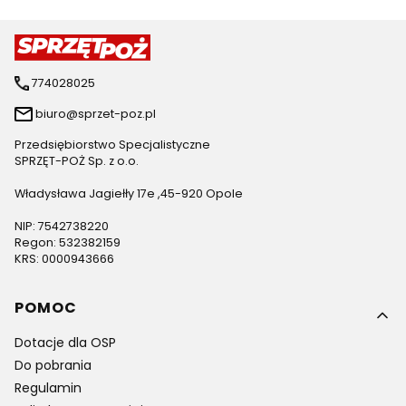
774028025
biuro@sprzet-poz.pl
Przedsiębiorstwo Specjalistyczne
SPRZĘT-POŻ Sp. z o.o.
Władysława Jagiełły 17e ,45-920 Opole
NIP: 7542738220
Regon: 532382159
KRS: 0000943666
Linki w stopce
POMOC
Dotacje dla OSP
Do pobrania
Regulamin