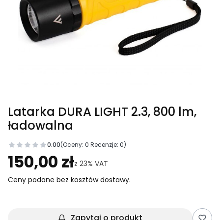
Latarka DURA LIGHT 2.3, 800 lm,
ładowalna
0.00
(Oceny: 0 Recenzje: 0)
Przejdź do sekcji Opinie
150,00 zł
z
23%
VAT
Ceny podane bez kosztów dostawy.
Zapytaj o produkt