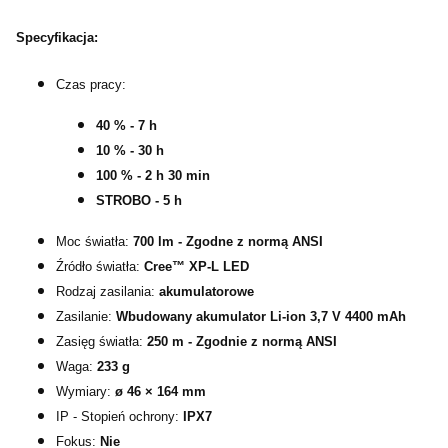
Specyfikacja:
Czas pracy:
40 % - 7 h
10 % - 30 h
100 % - 2 h 30 min
STROBO - 5 h
Moc światła:
700 lm - Zgodne z normą ANSI
Źródło światła:
Cree™ XP-L LED
Rodzaj zasilania:
akumulatorowe
Zasilanie:
Wbudowany akumulator Li-ion 3,7 V 4400 mAh
Zasięg światła:
250 m - Zgodnie z normą ANSI
Waga:
233 g
Wymiary:
ø 46 × 164 mm
IP - Stopień ochrony:
IPX7
Fokus:
Nie