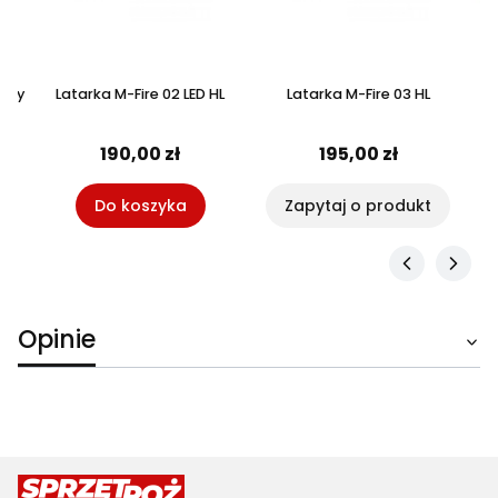
żowy
Latarka M-Fire 02 LED HL
Latarka M-Fire 03 HL
y
190,00 zł
195,00 zł
Do koszyka
Zapytaj o produkt
Opinie