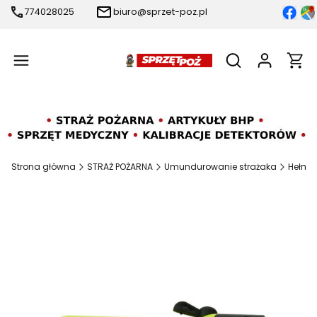
774028025
biuro@sprzet-poz.pl
Produ
Otwórz wyszukiw
Strona główna
STRAŻ POŻARNA
Umundurowanie strażaka
Hełmy 