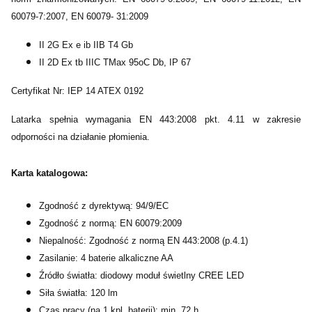
60079-7:2007, EN 60079- 31:2009
II 2G Ex e ib IIB T4 Gb
II 2D Ex tb IIIC TMax 95oC Db, IP 67
Certyfikat Nr: IEP 14 ATEX 0192
Latarka spełnia wymagania EN 443:2008 pkt. 4.11 w zakresie
odporności na działanie płomienia.
Karta katalogowa:
Zgodność z dyrektywą: 94/9/EC
Zgodność z normą: EN 60079:2009
Niepalność: Zgodność z normą EN 443:2008 (p.4.1)
Zasilanie: 4 baterie alkaliczne AA
Źródło światła: diodowy moduł świetlny CREE LED
Siła światła: 120 lm
Czas pracy (na 1 kpl. baterii): min. 72 h