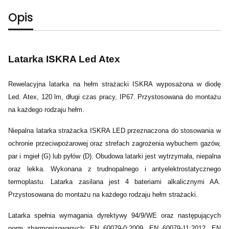
Opis
Latarka ISKRA Led Atex
Rewelacyjna latarka na hełm strażacki ISKRA wyposażona w diodę
Led. Atex, 120 lm, długi czas pracy, IP67. Przystosowana do montażu
na każdego rodzaju hełm.
Niepalna latarka strażacka ISKRA LED przeznaczona do stosowania w
ochronie przeciwpożarowej oraz strefach zagrożenia wybuchem gazów,
par i mgieł (G) lub pyłów (D). Obudowa latarki jest wytrzymała, niepalna
oraz lekka. Wykonana z trudnopalnego i antyelektrostatycznego
termoplastu. Latarka zasilana jest 4 bateriami alkalicznymi AA.
Przystosowana do montażu na każdego rodzaju hełm strażacki.
Latarka spełnia wymagania dyrektywy 94/9/WE oraz następujących
norm zharmonizowanych: EN 60079-0:2009, EN 60079-11:2012, EN