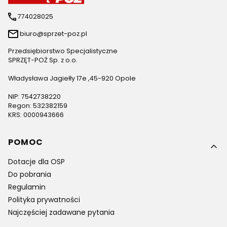
774028025
biuro@sprzet-poz.pl
Przedsiębiorstwo Specjalistyczne
SPRZĘT-POŻ Sp. z o.o.
Władysława Jagiełły 17e ,45-920 Opole
NIP: 7542738220
Regon: 532382159
KRS: 0000943666
Linki w stopce
POMOC
Dotacje dla OSP
Do pobrania
Regulamin
Polityka prywatności
Najczęściej zadawane pytania