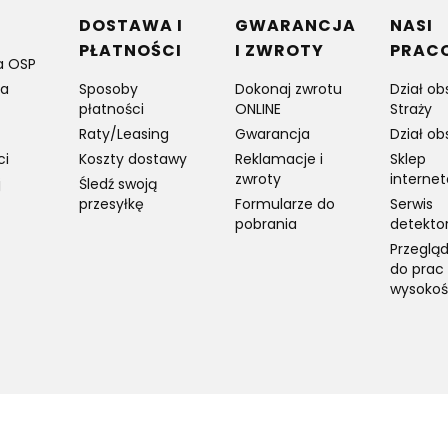
w stopce
DOSTAWA I
GWARANCJA
NASI
PŁATNOŚCI
I ZWROTY
PRAC
a OSP
ia
Sposoby
Dokonaj zwrotu
Dział ob
płatności
ONLINE
Straży
Raty/Leasing
Gwarancja
Dział ob
ci
Koszty dostawy
Reklamacje i
Sklep
zwroty
interne
j
Śledź swoją
przesyłkę
Formularze do
Serwis
pobrania
detekto
Przegląd
do prac
wysokoś