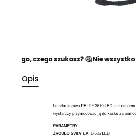
ć tego, czego szukasz? 🤔 Nie wszystko str
Opis
Latarka kątowa PELI™ 3610 LED jest odporna na
wystarczy przymocować ją do kasku za pomo
PARAMETRY
ŹRÓDŁO ŚWIATŁA:
Dioda LED