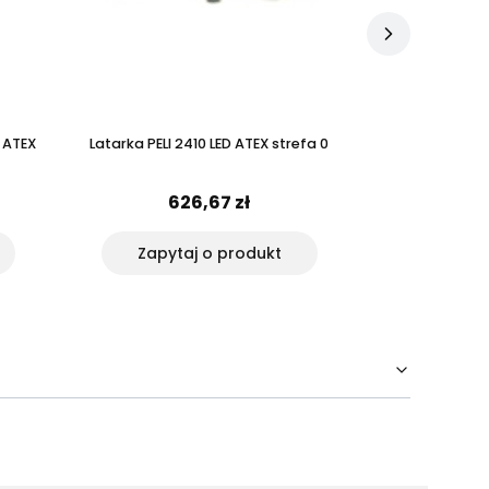
 ATEX
Latarka PELI 2410 LED ATEX strefa 0
Latarka PELI™ 
aku
626,67 zł
1 
Zapytaj o produkt
Do