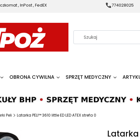
czkomat , InPost , FedEX
774028025
OBRONA CYWILNA
SPRZĘT MEDYCZNY
ARTYK
rki Peli
Latarka PELI™ 3610 little ED LED ATEX strefa 0
Latarka 