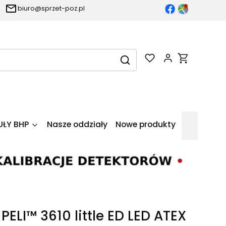
biuro@sprzet-poz.pl
Produkty w k
Wyczyść
Szukaj
UŁY BHP
Nasze oddziały
Nowe produkty
PELI™ 3610 little ED LED ATEX