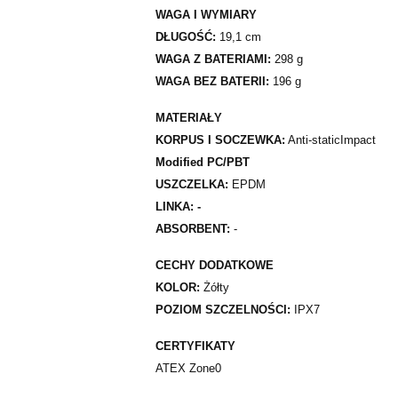
WAGA I WYMIARY
DŁUGOŚĆ:
19,1 cm
WAGA Z BATERIAMI:
298 g
WAGA BEZ BATERII:
196 g
MATERIAŁY
KORPUS I SOCZEWKA:
Anti-staticImpact
Modified PC/PBT
USZCZELKA:
EPDM
LINKA: -
ABSORBENT:
-
CECHY DODATKOWE
KOLOR:
Żółty
POZIOM SZCZELNOŚCI:
IPX7
CERTYFIKATY
ATEX Zone0