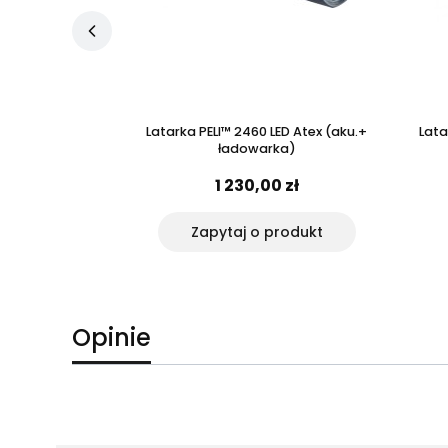
ED akumulatorowa
Latarka PELI™ 2460 LED Atex (aku.+
Lata
ładowarka)
 zł
1 230,00 zł
yka
Zapytaj o produkt
Opinie