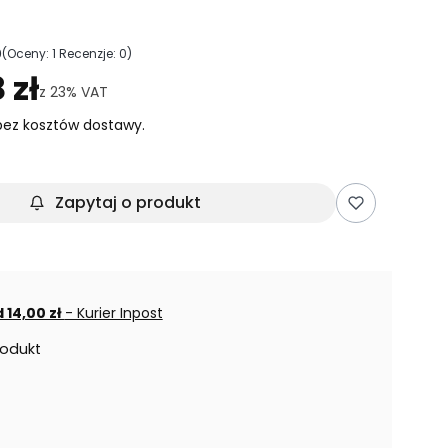
0
(Oceny: 1 Recenzje: 0)
ejdź do sekcji Opinie
 zł
z
23%
VAT
ez kosztów dostawy.
Zapytaj o produkt
 14,00 zł
- Kurier Inpost
rodukt