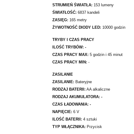
STRUMIEŃ ŚWIATŁA:
153 lumeny
ŚWIATŁOŚĆ:
6837 kandeli
ZASIĘG:
165 metry
ŻYWOTNOŚĆ DIODY LED:
10000 godzin
TRYBY I CZAS PRACY
ILOŚĆ TRYBÓW: -
CZAS PRACY MAX:
5 godzin i 45 minut
CZAS PRACY MIN:
-
ZASILANIE
ZASILANIE:
Bateryjne
RODZAJ BATERII:
AA alkaliczne
RODZAJ AKUMULATORA: -
CZAS ŁADOWANIA: -
NAPIĘCIE:
6 V
ILOŚĆ BATERII:
4 sztuki
TYP WŁĄCZNIKA:
Przycisk