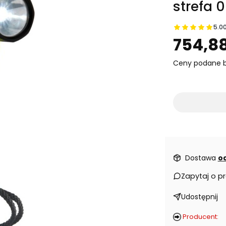
strefa 0
5.0
Prz
754,88
Ceny podane b
Dostawa
od
Zapytaj o p
Udostępnij
Producent: