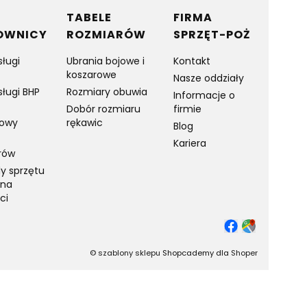
TABELE
FIRMA
OWNICY
ROZMIARÓW
SPRZĘT-POŻ
sługi
Ubrania bojowe i
Kontakt
koszarowe
Nasze oddziały
sługi BHP
Rozmiary obuwia
Informacje o
Dobór rozmiaru
firmie
towy
rękawic
Blog
Kariera
rów
y sprzętu
 na
ci
©
szablony sklepu
Shopcademy dla
Shoper