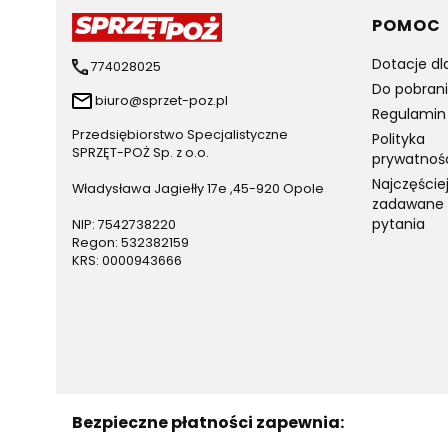
Linki 
POMOC
Dotacje dl
774028025
Do pobran
biuro@sprzet-poz.pl
Regulamin
Przedsiębiorstwo Specjalistyczne
Polityka
SPRZĘT-POŻ Sp. z o.o.
prywatnoś
Najczęście
Władysława Jagiełły 17e ,45-920 Opole
zadawane
pytania
NIP: 7542738220
Regon: 532382159
KRS: 0000943666
Bezpieczne płatności zapewnia: