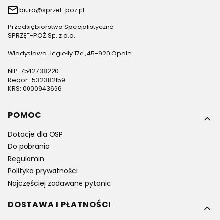
biuro@sprzet-poz.pl
Przedsiębiorstwo Specjalistyczne
SPRZĘT-POŻ Sp. z o.o.
Władysława Jagiełły 17e ,45-920 Opole
NIP: 7542738220
Regon: 532382159
KRS: 0000943666
Linki w stopce
POMOC
Dotacje dla OSP
Do pobrania
Regulamin
Polityka prywatności
Najczęściej zadawane pytania
DOSTAWA I PŁATNOŚCI