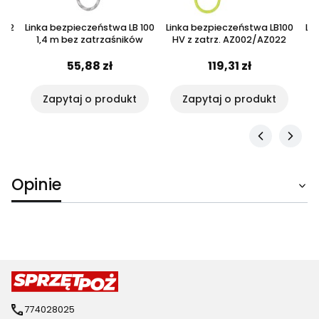
102
Linka bezpieczeństwa LB 100
Linka bezpieczeństwa LB100
Li
1,4 m bez zatrzaśników
HV z zatrz. AZ002/AZ022
55,88 zł
119,31 zł
Zapytaj o produkt
Zapytaj o produkt
Opinie
774028025