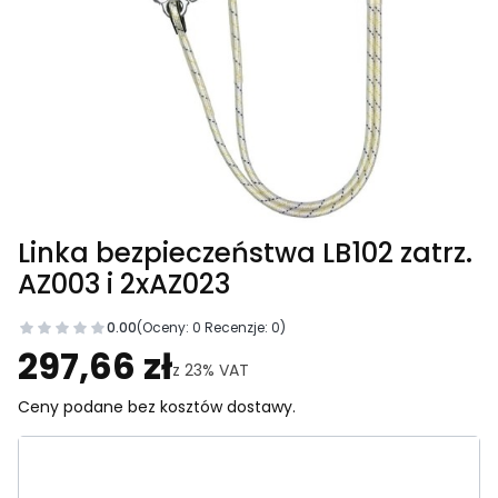
Linka bezpieczeństwa LB102 zatrz.
AZ003 i 2xAZ023
0.00
(Oceny: 0 Recenzje: 0)
Przejdź do sekcji Opinie
297,66 zł
z
23%
VAT
Ceny podane bez kosztów dostawy.
Wybierz wariant produktu: