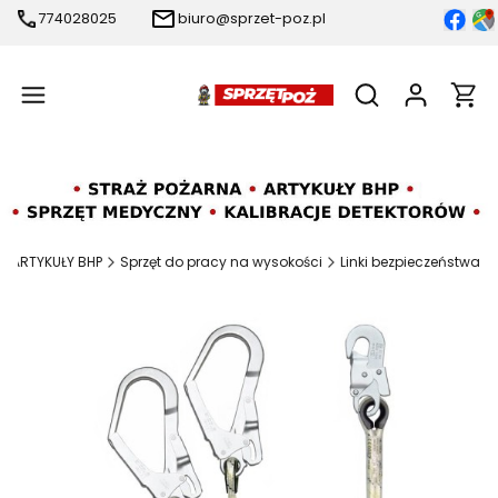
774028025
biuro@sprzet-poz.pl
Produ
Otwórz wyszukiw
ARTYKUŁY BHP
Sprzęt do pracy na wysokości
Linki bezpieczeństwa