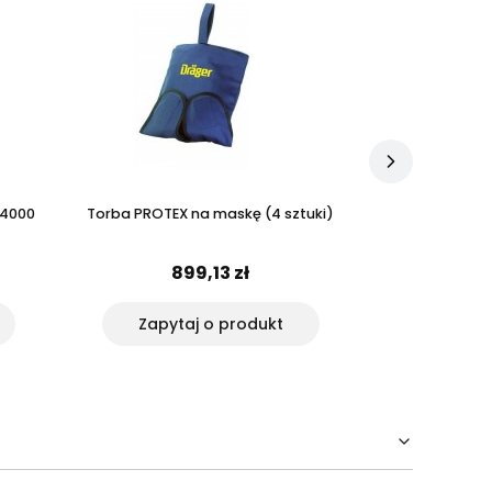
 4000
Torba PROTEX na maskę (4 sztuki)
Butla kompoz
6,
899,13 zł
3 
Zapytaj o produkt
Zapyt