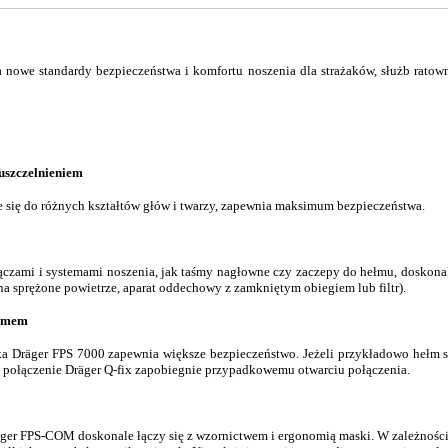
nowe standardy bezpieczeństwa i komfortu noszenia dla strażaków, służb ratow
uszczelnieniem
e się do różnych kształtów głów i twarzy, zapewnia maksimum bezpieczeństwa.
czami i systemami noszenia, jak taśmy nagłowne czy zaczepy do hełmu, doskonal
a sprężone powietrze, aparat oddechowy z zamkniętym obiegiem lub filtr).
ełmem
 Dräger FPS 7000 zapewnia większe bezpieczeństwo. Jeżeli przykładowo hełm s
połączenie Dräger Q-fix zapobiegnie przypadkowemu otwarciu połączenia.
er FPS-COM doskonale łączy się z wzornictwem i ergonomią maski. W zależnośc