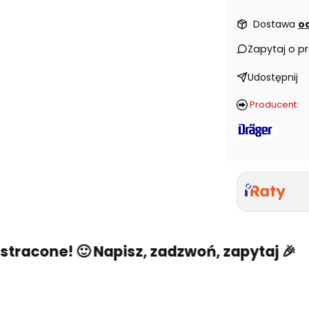
Dostawa
od
Zapytaj o p
Udostępnij
Producent:
acone! 🙂 Napisz, zadzwoń, zapytaj 🎉
Ni