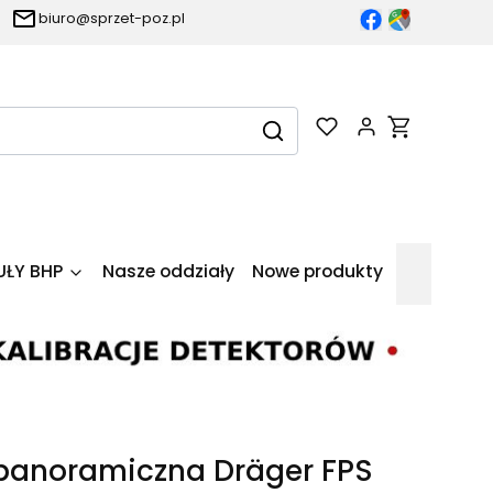
biuro@sprzet-poz.pl
Produkty w k
Wyczyść
Szukaj
UŁY BHP
Nasze oddziały
Nowe produkty
panoramiczna Dräger FPS