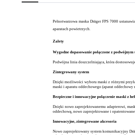
Pełnotwarzowa maska Dräger FPS 7000 ustanawia 
aparatach powietrzych.
Zalety
Wygodne dopasowanie połączone z podwójnym 
Podwójna linia doszczelniająca, która dostosowuj
Zintegrowany system
Dzięki możliwości wyboru maski z różnymi przyłą
maski i aparatu oddechowego (aparat oddechowy n
Bezpieczne i innowacyjne połączenie maski z h
Dzięki nowo zaprojektowanemu adapterowi, maska
oddechową, nowo zaprojektowane i opatentowane 
Innowacyjne, zintegrowane akcesoria
Nowo zaprojektowany system komunikacyjny Dräg