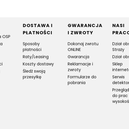
w stopce
DOSTAWA I
GWARANCJA
NASI
PŁATNOŚCI
I ZWROTY
PRAC
a OSP
ia
Sposoby
Dokonaj zwrotu
Dział ob
płatności
ONLINE
Straży
Raty/Leasing
Gwarancja
Dział ob
ci
Koszty dostawy
Reklamacje i
Sklep
zwroty
interne
j
Śledź swoją
przesyłkę
Formularze do
Serwis
pobrania
detekto
Przegląd
do prac
wysokoś