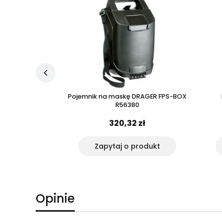
räger PSS 4000
Pojemnik na maskę DRAGER FPS-BOX
 6,8l
R56380
 zł
320,32 zł
rodukt
Zapytaj o produkt
Opinie