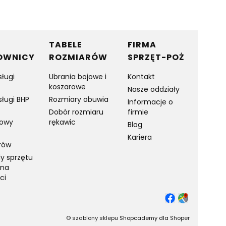
TABELE
FIRMA
OWNICY
ROZMIARÓW
SPRZĘT-POŻ
sługi
Ubrania bojowe i
Kontakt
koszarowe
Nasze oddziały
sługi BHP
Rozmiary obuwia
Informacje o
Dobór rozmiaru
firmie
towy
rękawic
Blog
Kariera
rów
y sprzętu
 na
ci
©
szablony sklepu
Shopcademy dla
Shoper