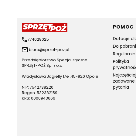
Linki 
POMOC
Dotacje dl
774028025
Do pobran
biuro@sprzet-poz.pl
Regulamin
Przedsiębiorstwo Specjalistyczne
Polityka
SPRZĘT-POŻ Sp. z o.o.
prywatnoś
Najczęście
Władysława Jagiełły 17e ,45-920 Opole
zadawane
pytania
NIP: 7542738220
Regon: 532382159
KRS: 0000943666