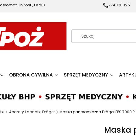
czkomat , InPost , FedEX
774028025
OBRONA CYWILNA
SPRZĘT MEDYCZNY
ARTYK
tki
Aparaty i dodatki Dräger
Maska panoramiczna Dräger FPS 7000 P
Maska 