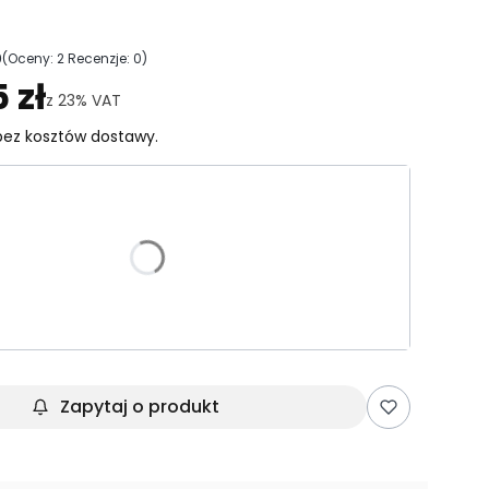
0
(Oceny: 2 Recenzje: 0)
ejdź do sekcji Opinie
5 zł
z
23%
VAT
ez kosztów dostawy.
riant produktu:
e warianty mogą różnić się ceną
ki
Zapytaj o produkt