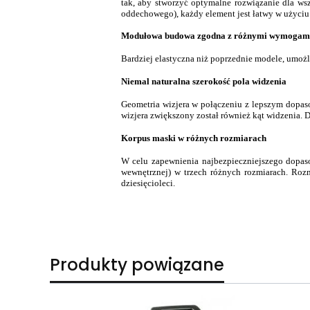
tak, aby stworzyć optymalne rozwiązanie dla ws
oddechowego), każdy element jest łatwy w użyciu
Modułowa budowa zgodna z różnymi wymogami
Bardziej elastyczna niż poprzednie modele, umoż
Niemal naturalna szerokość pola widzenia
Geometria wizjera w połączeniu z lepszym dopa
wizjera zwiększony został również kąt widzenia. 
Korpus maski w różnych rozmiarach
W celu zapewnienia najbezpieczniejszego dopas
wewnętrznej) w trzech różnych rozmiarach. Roz
dziesięcioleci.
Produkty powiązane