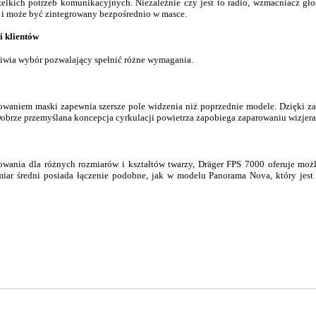
zelkich potrzeb komunikacyjnych. Niezależnie czy jest to radio, wzmacniacz gł
 i może być zintegrowany bezpośrednio w masce.
 klientów
liwia wybór pozwalający spełnić różne wymagania.
sowaniem maski zapewnia szersze pole widzenia niż poprzednie modele. Dzięki 
Dobrze przemyślana koncepcja cyrkulacji powietrza zapobiega zaparowaniu wizjera
owania dla różnych rozmiarów i kształtów twarzy, Dräger FPS 7000 oferuje moż
miar średni posiada łączenie podobne, jak w modelu Panorama Nova, który jest