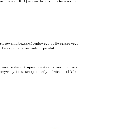
osu czy też HUD (wyświetlacz parametrów aparatu
zastosowaniu bezzakłóceniowego poliwęglanowego
. Dostępne są różne rodzaje powłok.
liwość wyboru korpusu maski (jak również maski
 używany i testowany na całym świecie od kilku