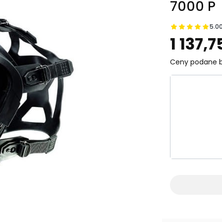
7000 P
5.0
Prz
1 137,7
Ceny podane b
Wybierz wa
Poszczególn
*
wersja mas
Wybierz