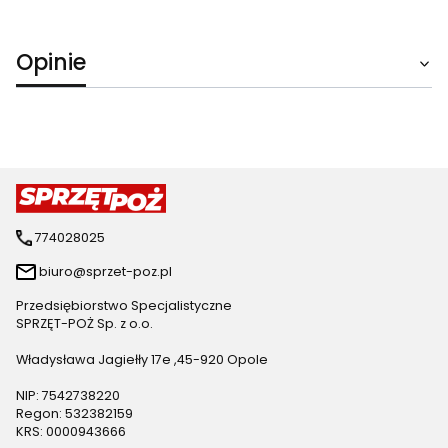
Opinie
774028025
biuro@sprzet-poz.pl
Przedsiębiorstwo Specjalistyczne
SPRZĘT-POŻ Sp. z o.o.
Władysława Jagiełły 17e ,45-920 Opole
NIP: 7542738220
Regon: 532382159
KRS: 0000943666