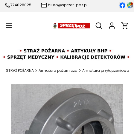
774028025
biuro@sprzet-poz.pl
Produ
Otwórz wyszukiw
a
STRAŻ POŻARNA
Armatura pożarnicza
Armatura przyłączeniowa