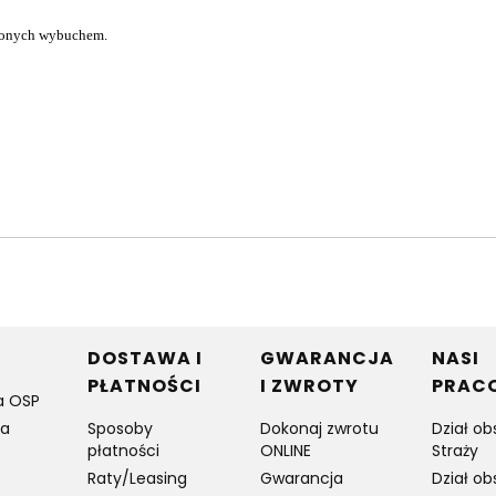
żonych wybuchem.
w stopce
DOSTAWA I
GWARANCJA
NASI
PŁATNOŚCI
I ZWROTY
PRAC
a OSP
ia
Sposoby
Dokonaj zwrotu
Dział ob
płatności
ONLINE
Straży
Raty/Leasing
Gwarancja
Dział ob