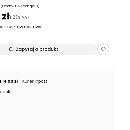
0
(Oceny: 0 Recenzje: 0)
ejdź do sekcji Opinie
 zł
z
23%
VAT
ez kosztów dostawy.
Zapytaj o produkt
 14,00 zł
- Kurier Inpost
rodukt