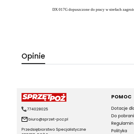
DX 017G dopuszczone do pracy w strefach zagro
Opinie
Linki 
POMOC
Dotacje dl
774028025
Do pobran
biuro@sprzet-poz.pl
Regulamin
Przedsiębiorstwo Specjalistyczne
Polityka