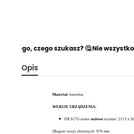
eźć tego, czego szukasz? 🤔 Nie wszystko s
Opis
Materiał:
bawełna;
WERSJE URZĄDZENIA:
DX 017G nosze
stalowe
wymiar: 2115 x 50
Długość noszy złożonych: 970 mm