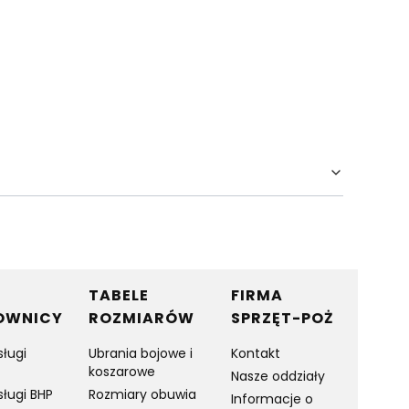
TABELE
FIRMA
OWNICY
ROZMIARÓW
SPRZĘT-POŻ
sługi
Ubrania bojowe i
Kontakt
koszarowe
Nasze oddziały
sługi BHP
Rozmiary obuwia
Informacje o