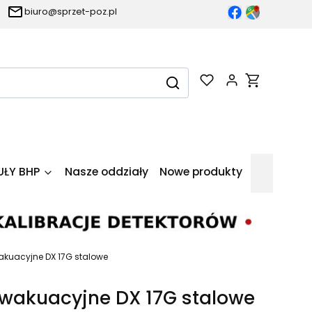
biuro@sprzet-poz.pl
Produkty w k
Wyczyść
Szukaj
UŁY BHP
Nasze oddziały
Nowe produkty
akuacyjne DX 17G stalowe
wakuacyjne DX 17G stalowe