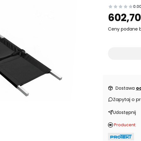
0.0
Prz
602,70
Ceny podane b
Dostawa
od
Zapytaj o p
Udostępnij
Producent: