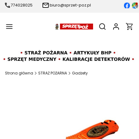
774028025
biuro@sprzet-poz.pl
Produ
Otwórz wyszukiw
Strona główna
STRAŻ POŻARNA
Gadżety