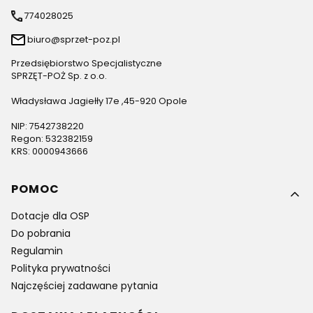
774028025
biuro@sprzet-poz.pl
Przedsiębiorstwo Specjalistyczne
SPRZĘT-POŻ Sp. z o.o.
Władysława Jagiełły 17e ,45-920 Opole
NIP: 7542738220
Regon: 532382159
KRS: 0000943666
Linki w stopce
POMOC
Dotacje dla OSP
Do pobrania
Regulamin
Polityka prywatności
Najczęściej zadawane pytania