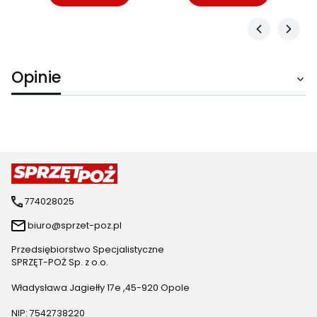
Opinie
774028025
biuro@sprzet-poz.pl
Przedsiębiorstwo Specjalistyczne
SPRZĘT-POŻ Sp. z o.o.
Władysława Jagiełły 17e ,45-920 Opole
NIP: 7542738220