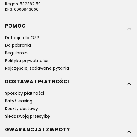
Regon: 532382159
KRS: 0000943666
Linki w stopce
POMOC
Dotacje dla OSP
Do pobrania
Regulamin
Polityka prywatności
Najczęściej zadawane pytania
DOSTAWA I PŁATNOŚCI
Sposoby płatności
Raty/Leasing
Koszty dostawy
Śledź swoją przesyłkę
GWARANCJA I ZWROTY