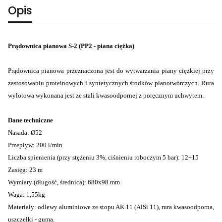
Opis
Prądownica pianowa S-2 (PP2 - piana ciężka)
Prądownica pianowa przeznaczona jest do wytwarzania piany ciężkiej przy
zastosowaniu proteinowych i syntetycznych środków pianotwórczych. Rura
wylotowa wykonana jest ze stali kwasoodpornej z poręcznym uchwytem.
Dane techniczne
Nasada: Ø52
Przepływ: 200 l/min
Liczba spienienia (przy stężeniu 3%, ciśnieniu roboczym 5 bar): 12÷15
Zasięg: 23 m
Wymiary (długość, średnica): 680x98 mm
Waga: 1,55kg
Materiały: odlewy aluminiowe ze stopu AK 11 (AlSi 11), rura kwasoodporna,
uszczelki - guma.