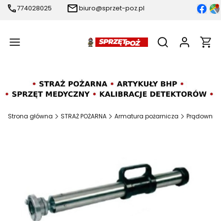
774028025
biuro@sprzet-poz.pl
Produ
Otwórz wyszukiw
Strona główna
STRAŻ POŻARNA
Armatura pożarnicza
Prądownice