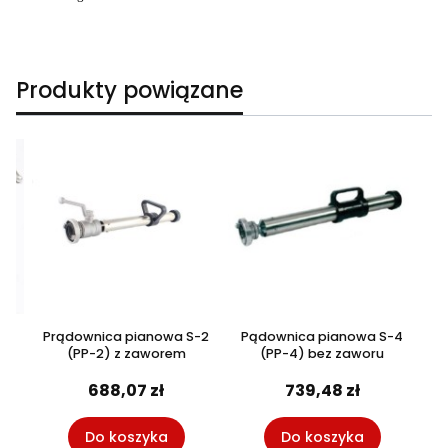
Produkty powiązane
-4
Prądownica pianowa S-2
Pądownica pianowa S-4
P
(PP-2) z zaworem
(PP-4) bez zaworu
688,07 zł
739,48 zł
Do koszyka
Do koszyka