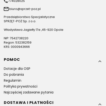
774028025
biuro@sprzet-poz.pl
Przedsiębiorstwo Specjalistyczne
SPRZĘT-POŻ Sp. z o.o.
Władysława Jagiełły 17e ,45-920 Opole
NIP: 7542738220
Regon: 532382159
KRS: 0000943666
Linki w stopce
POMOC
Dotacje dla OSP
Do pobrania
Regulamin
Polityka prywatności
Najczęściej zadawane pytania
DOSTAWA I PŁATNOŚCI