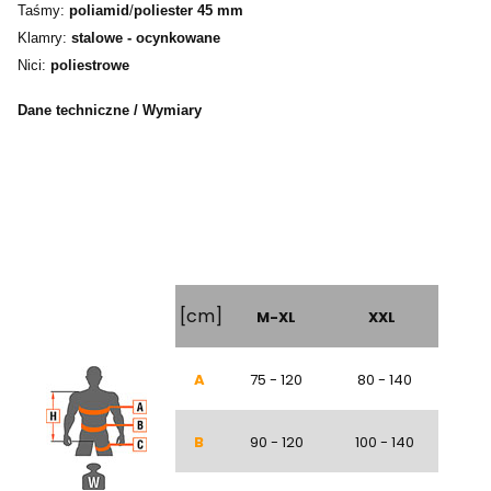
Taśmy:
poliamid
/
poliester 45 mm
Klamry:
stalowe - ocynkowane
Nici:
poliestrowe
Dane techniczne / Wymiary
[cm]
M-XL
XXL
A
75 - 120
80 - 140
B
90 - 120
100 - 140