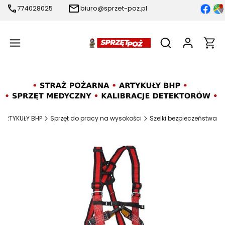
774028025
biuro@sprzet-poz.pl
Produ
Otwórz wyszukiw
ARTYKUŁY BHP
Sprzęt do pracy na wysokości
Szelki bezpieczeństwa