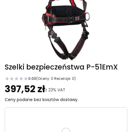
Szelki bezpieczeństwa P-51EmX
0.00
(Oceny: 0 Recenzje: 0)
Przejdź do sekcji Opinie
397,52 zł
z
23%
VAT
Ceny podane bez kosztów dostawy.
Wybierz wariant produktu:
Poszczególne warianty mogą różnić się ceną