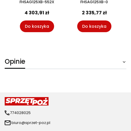
FHSAG125XB-552X
FHSAG125XB-0
4 303,91 zł
2 335,77 zł
Do koszyka
Do koszyka
Opinie
774028025
biuro@sprzet-poz.pl