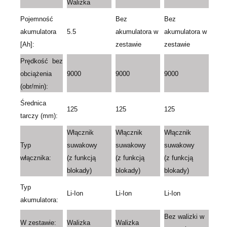
Walizka
Pojemność
Bez
Bez
akumulatora
5.5
akumulatora w
akumulatora w
[Ah]:
zestawie
zestawie
Prędkość bez
obciążenia
9000
9000
9000
(obr/min):
Średnica
125
125
125
tarczy (mm):
Włącznik
Włącznik
Włącznik
Typ
suwakowy
suwakowy
suwakowy
włącznika:
(z funkcją
(z funkcją
(z funkcją
blokady)
blokady)
blokady)
Typ
Li-Ion
Li-Ion
Li-Ion
akumulatora:
Bez walizki w
W zestawie:
Walizka
Walizka