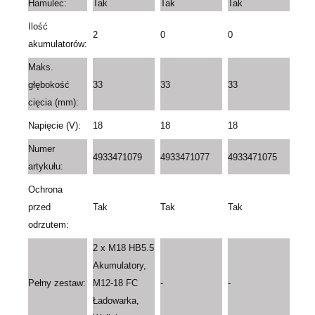
Hamulec:
Tak
Tak
Tak
Ilość
2
0
0
akumulatorów:
Maks.
głębokość
33
33
33
cięcia (mm):
Napięcie (V):
18
18
18
Numer
4933471079
4933471077
4933471075
artykułu:
Ochrona
przed
Tak
Tak
Tak
odrzutem:
2 x M18 HB5.5
Akumulatory,
Pełny zestaw:
M12-18 FC
-
-
Ładowarka,