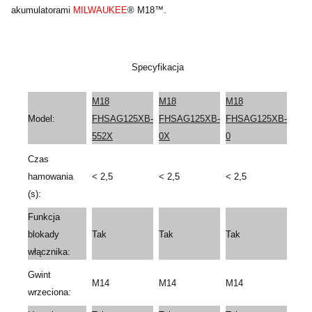
akumulatorami
MILWAUKEE
® M18™.
Specyfikacja
M18
M18
M18
Model:
FHSAG125XB-
FHSAG125XB-
FHSAG125XB-
552X
0X
0
Czas
hamowania
< 2,5
< 2,5
< 2,5
(s):
Funkcja
blokady
Tak
Tak
Tak
włącznika:
Gwint
M14
M14
M14
wrzeciona: