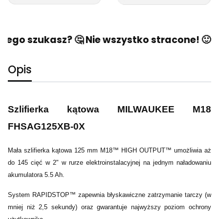
zego szukasz? 🤔 Nie wszystko stracone! 🙂 Na
Opis
Szlifierka kątowa MILWAUKEE M18
FHSAG125XB-0X
Mała szlifierka kątowa 125 mm M18™ HIGH OUTPUT™ umożliwia aż
do 145 cięć w 2" w rurze elektroinstalacyjnej na jednym naładowaniu
akumulatora 5.5 Ah.
System RAPIDSTOP™ zapewnia błyskawiczne zatrzymanie tarczy (w
mniej niż 2,5 sekundy) oraz gwarantuje najwyższy poziom ochrony