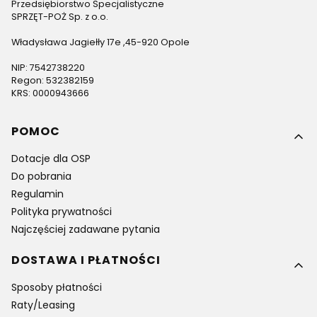
Przedsiębiorstwo Specjalistyczne
SPRZĘT-POŻ Sp. z o.o.
Władysława Jagiełły 17e ,45-920 Opole
NIP: 7542738220
Regon: 532382159
KRS: 0000943666
Linki w stopce
POMOC
Dotacje dla OSP
Do pobrania
Regulamin
Polityka prywatności
Najczęściej zadawane pytania
DOSTAWA I PŁATNOŚCI
Sposoby płatności
Raty/Leasing