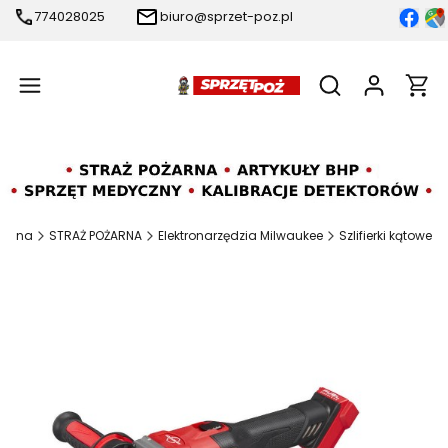
774028025
biuro@sprzet-poz.pl
Produ
Otwórz wyszukiw
łówna
STRAŻ POŻARNA
Elektronarzędzia Milwaukee
Szlifierki kątowe