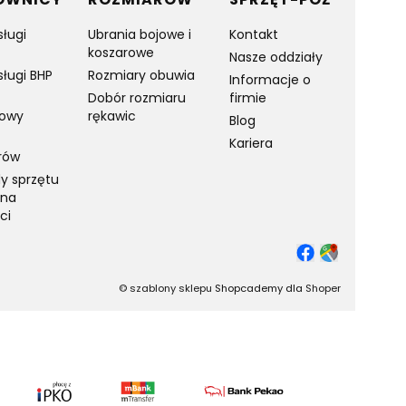
sługi
Ubrania bojowe i
Kontakt
koszarowe
Nasze oddziały
sługi BHP
Rozmiary obuwia
Informacje o
Dobór rozmiaru
firmie
towy
rękawic
Blog
Kariera
rów
y sprzętu
 na
ci
©
szablony sklepu
Shopcademy dla
Shoper