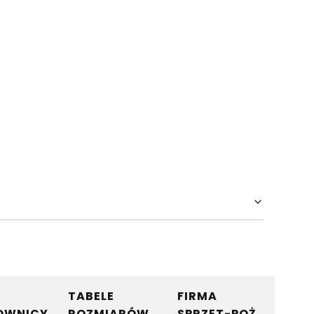
TABELE
FIRMA
OWNICY
ROZMIARÓW
SPRZĘT-POŻ