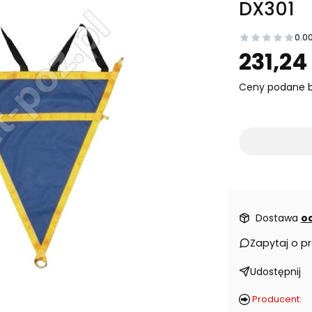
DX301
0.0
Prz
231,24 
Ceny podane b
Dostawa
od
Zapytaj o p
Udostępnij
Producent: