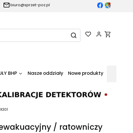
biuro@sprzet-poz.pl
Produkty w k
Wyczyść
Szukaj
UŁY BHP
Nasze oddziały
Nowe produkty
DX301
 ewakuacyjny / ratowniczy