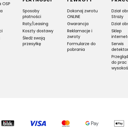
a OSP
ia
Sposoby
Dokonaj zwrotu
Dział ob
płatności
ONLINE
Straży
Raty/Leasing
Gwarancja
Dział ob
ci
Koszty dostawy
Reklamacje i
Sklep
zwroty
interne
j
Śledź swoją
przesyłkę
Formularze do
Serwis
pobrania
detekto
Przegląd
do prac
wysokoś