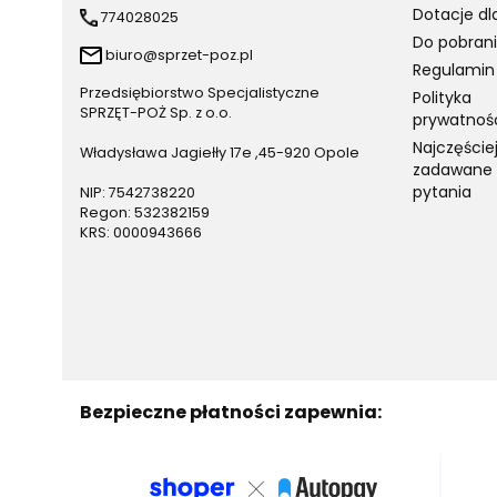
Dotacje dl
774028025
Do pobran
biuro@sprzet-poz.pl
Regulamin
Przedsiębiorstwo Specjalistyczne
Polityka
SPRZĘT-POŻ Sp. z o.o.
prywatnoś
Najczęście
Władysława Jagiełły 17e ,45-920 Opole
zadawane
pytania
NIP: 7542738220
Regon: 532382159
KRS: 0000943666
Bezpieczne płatności zapewnia: