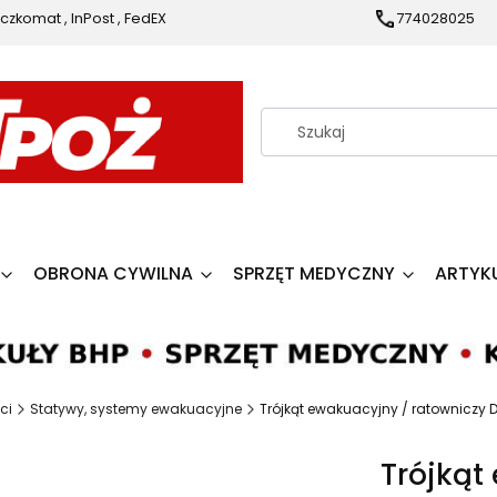
czkomat , InPost , FedEX
774028025
OBRONA CYWILNA
SPRZĘT MEDYCZNY
ARTYK
ci
Statywy, systemy ewakuacyjne
Trójkąt ewakuacyjny / ratowniczy 
Trójkąt