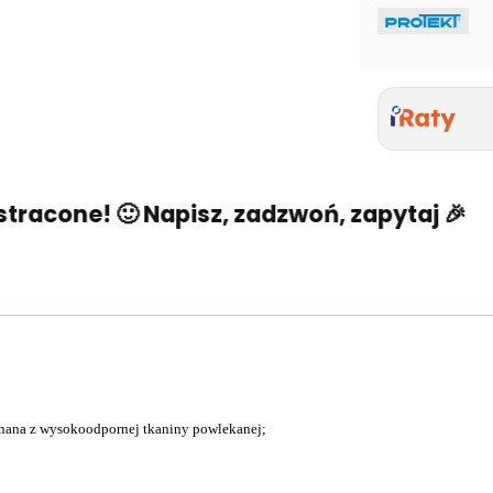
racone! 🙂 Napisz, zadzwoń, zapytaj 🎉
N
nana z wysokoodpornej tkaniny powlekanej;