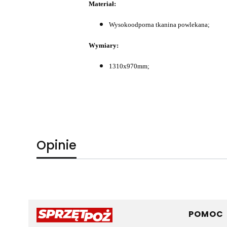
Materiał:
Wysokoodporna tkanina powlekana;
Wymiary:
1310x970mm;
Opinie
Linki 
POMOC