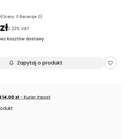
0
(Oceny: 0 Recenzje: 0)
ejdź do sekcji Opinie
zł
z
23%
VAT
ez kosztów dostawy.
Zapytaj o produkt
 14,00 zł
- Kurier Inpost
rodukt