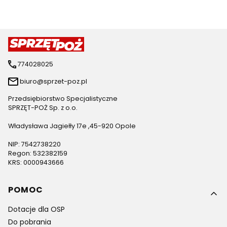
774028025
biuro@sprzet-poz.pl
Przedsiębiorstwo Specjalistyczne
SPRZĘT-POŻ Sp. z o.o.
Władysława Jagiełły 17e ,45-920 Opole
NIP: 7542738220
Regon: 532382159
KRS: 0000943666
Linki w stopce
POMOC
Dotacje dla OSP
Do pobrania