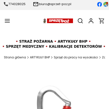
774028025
biuro@sprzet-poz.pl
Produ
Otwórz wyszukiw
Strona główna
ARTYKUŁY BHP
Sprzęt do pracy na wysokości
Zatr