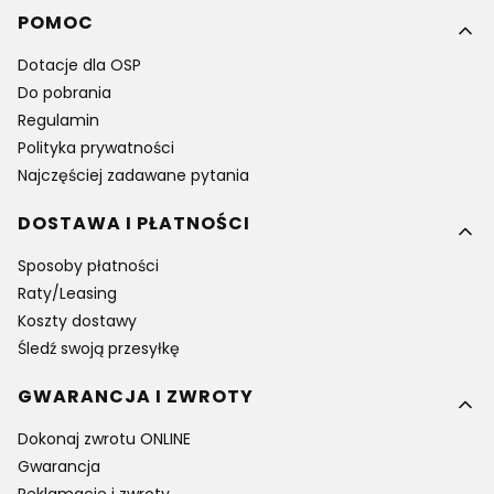
Linki w stopce
POMOC
Dotacje dla OSP
Do pobrania
Regulamin
Polityka prywatności
Najczęściej zadawane pytania
DOSTAWA I PŁATNOŚCI
Sposoby płatności
Raty/Leasing
Koszty dostawy
Śledź swoją przesyłkę
GWARANCJA I ZWROTY
Dokonaj zwrotu ONLINE
Gwarancja
Reklamacje i zwroty