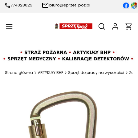
774028025
biuro@sprzet-poz.pl
Produ
Otwórz wyszukiw
Strona główna
ARTYKUŁY BHP
Sprzęt do pracy na wysokości
Zatr