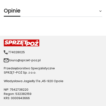
Opinie
774028025
biuro@sprzet-poz.pl
Przedsiębiorstwo Specjalistyczne
SPRZĘT-POŻ Sp. z o.o.
Władysława Jagiełły 17e ,45-920 Opole
NIP: 7542738220
Regon: 532382159
KRS: 0000943666