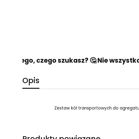
eźć tego, czego szukasz? 🤔 Nie wszystko s
Opis
Zestaw kół transportowych do agregatu
Produkty powiązane