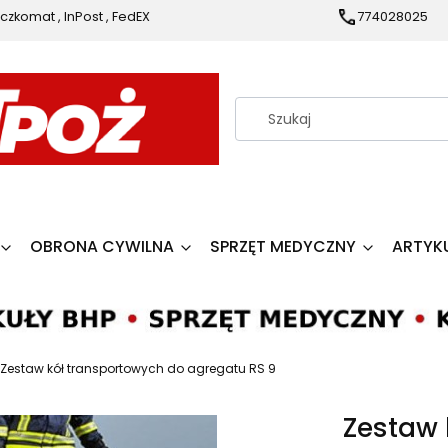
czkomat , InPost , FedEX
774028025
OBRONA CYWILNA
SPRZĘT MEDYCZNY
ARTYK
Zestaw kół transportowych do agregatu RS 9
Zestaw 