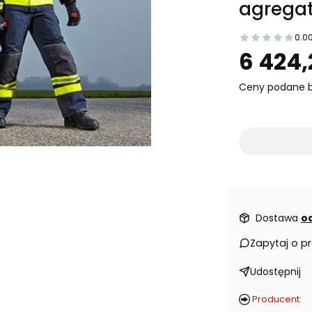
agregat
0.0
Prz
6 424,
Ceny podane b
Dostawa
od
Zapytaj o p
Udostępnij
Producent: