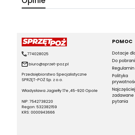
Opinie
Linki 
POMOC
Dotacje dl
774028025
Do pobran
biuro@sprzet-poz.pl
Regulamin
Przedsiębiorstwo Specjalistyczne
Polityka
SPRZĘT-POŻ Sp. z o.o.
prywatnoś
Najczęście
Władysława Jagiełły 17e ,45-920 Opole
zadawane
pytania
NIP: 7542738220
Regon: 532382159
KRS: 0000943666