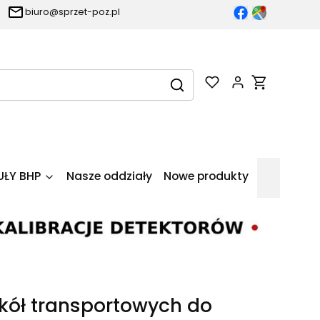
biuro@sprzet-poz.pl
Produkty w k
Wyczyść
Szukaj
UŁY BHP
Nasze oddziały
Nowe produkty
kół transportowych do