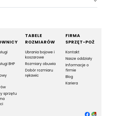
TABELE
FIRMA
OWNICY
ROZMIARÓW
SPRZĘT-POŻ
sługi
Ubrania bojowe i
Kontakt
koszarowe
Nasze oddziały
sługi BHP
Rozmiary obuwia
Informacje o
Dobór rozmiaru
firmie
towy
rękawic
Blog
Kariera
rów
y sprzętu
 na
ci