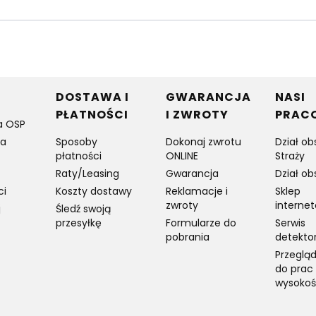
w stopce
DOSTAWA I
GWARANCJA
NASI
PŁATNOŚCI
I ZWROTY
PRAC
a OSP
ia
Sposoby
Dokonaj zwrotu
Dział ob
płatności
ONLINE
Straży
Raty/Leasing
Gwarancja
Dział ob
ci
Koszty dostawy
Reklamacje i
Sklep
zwroty
interne
j
Śledź swoją
przesyłkę
Formularze do
Serwis
pobrania
detekto
Przegląd
do prac
wysokoś