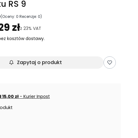
u RS 9
0
(Oceny: 0 Recenzje: 0)
ejdź do sekcji Opinie
29 zł
z
23%
VAT
ez kosztów dostawy.
Zapytaj o produkt
 15,00 zł
- Kurier Inpost
rodukt