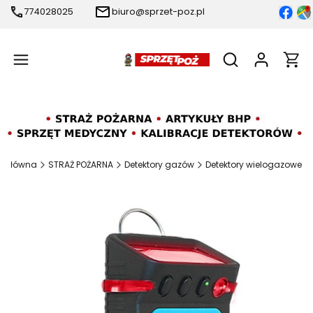
774028025
biuro@sprzet-poz.pl
Produ
Otwórz wyszukiw
a główna
STRAŻ POŻARNA
Detektory gazów
Detektory wielogazowe