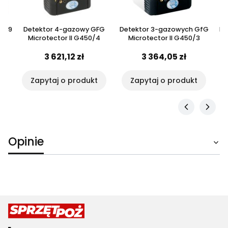
/999
Detektor 4-gazowy GFG
Detektor 3-gazowych GfG
De
Microtector II G450/4
Microtector II G450/3
3 621,12 zł
3 364,05 zł
Zapytaj o produkt
Zapytaj o produkt
Opinie