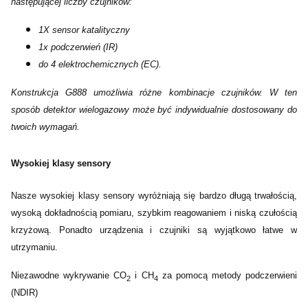
następującej liczby czujników:
1X sensor katalityczny
1x podczerwień (IR)
do 4 elektrochemicznych (EC).
Konstrukcja G888 umożliwia różne kombinacje czujników. W ten
sposób detektor wielogazowy może być indywidualnie dostosowany do
twoich wymagań.
Wysokiej klasy sensory
Nasze wysokiej klasy sensory wyróżniają się bardzo długą trwałością,
wysoką dokładnością pomiaru, szybkim reagowaniem i niską czułością
krzyżową. Ponadto urządzenia i czujniki są wyjątkowo łatwe w
utrzymaniu.
Niezawodne wykrywanie CO
i CH
za pomocą metody podczerwieni
2
4
(NDIR)