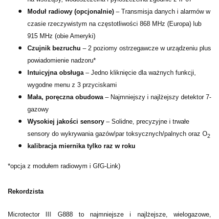
Moduł radiowy (opcjonalnie)
– Transmisja danych i alarmów w
czasie rzeczywistym na częstotliwości 868 MHz (Europa) lub
915 MHz (obie Ameryki)
Czujnik bezruchu
– 2 poziomy ostrzegawcze w urządzeniu plus
powiadomienie nadzoru*
Intuicyjna obsługa
– Jedno kliknięcie dla ważnych funkcji,
wygodne menu z 3 przyciskami
Mała, poręczna obudowa
– Najmniejszy i najlżejszy detektor 7-
gazowy
Wysokiej jakości sensory
– Solidne, precyzyjne i trwałe
sensory do wykrywania gazów/par toksycznych/palnych oraz O
2
kalibracja miernika tylko raz w roku
*opcja z modułem radiowym i GfG-Link)
Rekordzista
Microtector III G888 to najmniejsze i najlżejsze, wielogazowe,