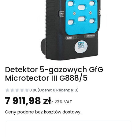
Detektor 5-gazowych GfG
Microtector III G888/5
0.00
(Oceny: 0 Recenzje: 0)
Przejdź do sekcji Opinie
7 911,98 zł
z
23%
VAT
Ceny podane bez kosztów dostawy.
Wybierz wariant produktu: