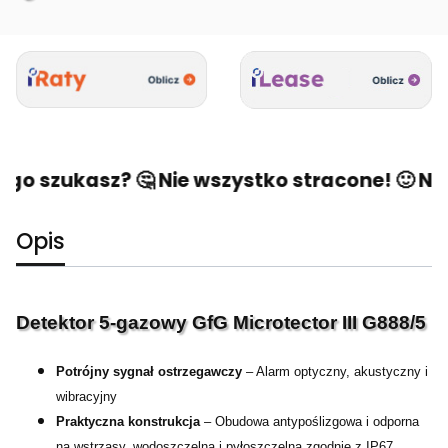
o szukasz? 🤔 Nie wszystko stracone! 🙂 Napis
Opis
Detektor 5-gazowy GfG Microtector III G888/5
Potrójny sygnał ostrzegawczy
– Alarm optyczny, akustyczny i
wibracyjny
Praktyczna konstrukcja
– Obudowa antypoślizgowa i odporna
na wstrząsy, wodoszczelna i pyłoszczelna zgodnie z IP67