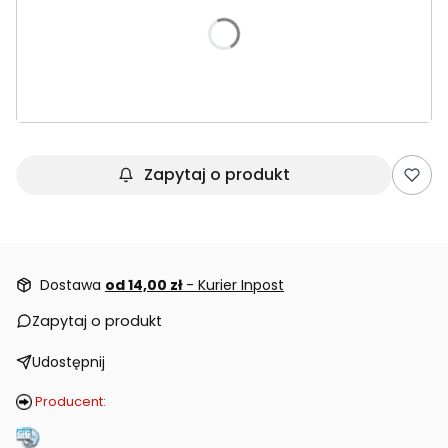
Poszczególne warianty mogą różnić się ceną
*
Sensory gazu:
EX, O2, CO, H2S, IR CO2
Zapytaj o produkt
Dostawa
od 14,00 zł
- Kurier Inpost
Zapytaj o produkt
Udostępnij
Producent: