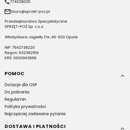
774028025
biuro@sprzet-poz.pl
Przedsiębiorstwo Specjalistyczne
SPRZĘT-POŻ Sp. z o.o.
Władysława Jagiełły 17e ,45-920 Opole
NIP: 7542738220
Regon: 532382159
KRS: 0000943666
Linki w stopce
POMOC
Dotacje dla OSP
Do pobrania
Regulamin
Polityka prywatności
Najczęściej zadawane pytania
DOSTAWA I PŁATNOŚCI