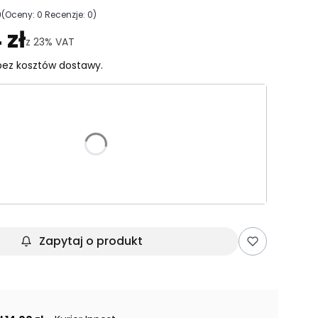
0
(Oceny: 0 Recenzje: 0)
ejdź do sekcji Opinie
 zł
z
23%
VAT
ez kosztów dostawy.
riant produktu:
e warianty mogą różnić się ceną
Zapytaj o produkt