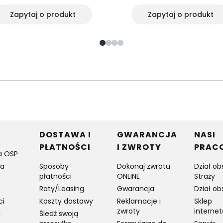
Zapytaj o produkt
Zapytaj o produkt
w stopce
DOSTAWA I
GWARANCJA
NASI
PŁATNOŚCI
I ZWROTY
PRAC
a OSP
ia
Sposoby
Dokonaj zwrotu
Dział ob
płatności
ONLINE
Straży
Raty/Leasing
Gwarancja
Dział ob
ci
Koszty dostawy
Reklamacje i
Sklep
zwroty
interne
j
Śledź swoją