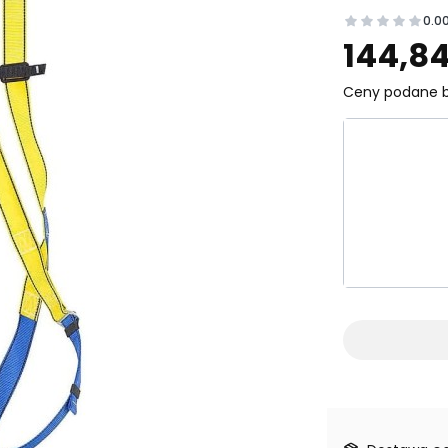
0.0
Prz
144,84
Ceny podane b
Wybierz wa
Poszczególn
*
Rozmiar
Wybierz