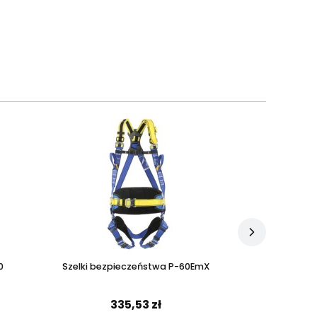
0
Szelki bezpieczeństwa P-60EmX
Szelki bez
335,53 zł
3