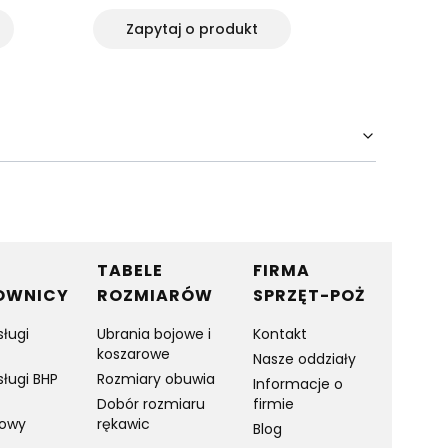
Zapytaj o produkt
Zapyt
TABELE
FIRMA
OWNICY
ROZMIARÓW
SPRZĘT-POŻ
sługi
Ubrania bojowe i
Kontakt
koszarowe
Nasze oddziały
sługi BHP
Rozmiary obuwia
Informacje o
Dobór rozmiaru
firmie
towy
rękawic
Blog