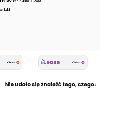
 14,00 zł
- Kurier Inpost
rodukt
ie udało się znaleźć tego, czego szukasz? 