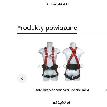
Certyfikat CE
Produkty powiązane
eństwa P-56
Szelki bezpieczeństwa Florian CA151
 zł
423,97 zł