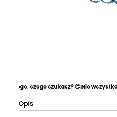
źć tego, czego szukasz? 🤔 Nie wszystko st
Opis