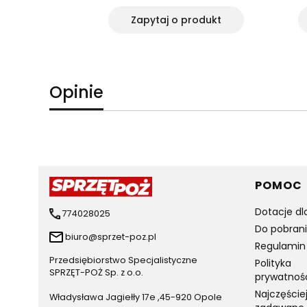
rodukt
Zapytaj o produkt
Opinie
Linki 
POMOC
Dotacje dl
774028025
Do pobran
biuro@sprzet-poz.pl
Regulamin
Przedsiębiorstwo Specjalistyczne
Polityka
SPRZĘT-POŻ Sp. z o.o.
prywatnoś
Najczęście
Władysława Jagiełły 17e ,45-920 Opole