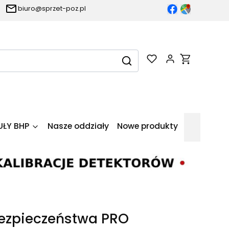
biuro@sprzet-poz.pl
Produkty w k
Wyczyść
Szukaj
UŁY BHP
Nasze oddziały
Nowe produkty
bezpieczeństwa PRO