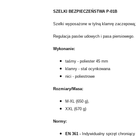
SZELKI BEZPIECZEŃSTWA P-01B
Szelki wyposażone w tylną klamrę zaczepową;
Regulacja pasów udowych i pasa piersiowego.
Wykonanie:
taśmy - poliester 45 mm
klamry - stal ocynkowana
nici - poliestrowe
Rozmiary/Masa:
M-XL (650 g),
XXL (670 g)
Normy:
EN 361 -
Indywidualny sprzęt chroniący