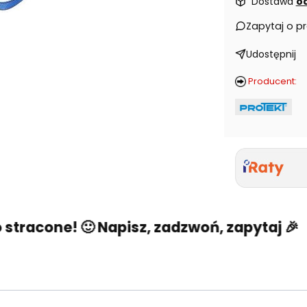
Dostawa
od
Zapytaj o p
Udostępnij
Producent:
racone! 🙂 Napisz, zadzwoń, zapytaj 🎉
N